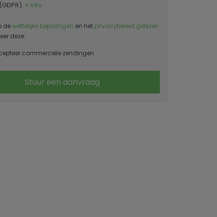
 (GDPR).
+ Info
b de
wettelijke bepalingen
en het
privacybeleid gelezen
eer deze.
cepteer commerciële zendingen
Stuur een aanvraag