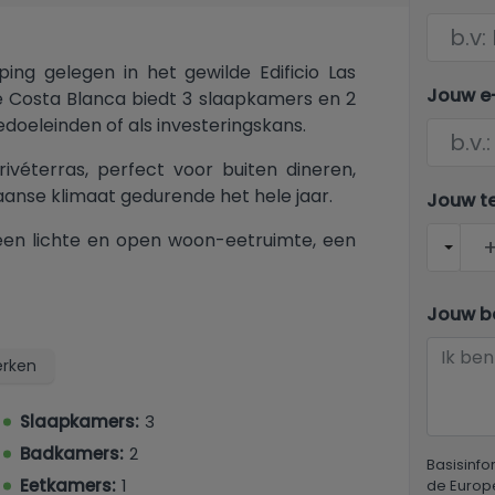
ng gelegen in het gewilde Edificio Las
Jouw e
e Costa Blanca biedt 3 slaapkamers en 2
doeleinden of als investeringskans.
ivéterras, perfect voor buiten dineren,
aanse klimaat gedurende het hele jaar.
Jouw t
een lichte en open woon-eetruimte, een
en slaapkamers, waaronder een master
Jouw be
s het onroerend goed op loopafstand van
voorzieningen. De pittoreske Jalón-vallei,
rken
htige platteland, ligt op slechts enkele
van Calpe en Moraira een korte autorit
Slaapkamers:
3
andelijke charme en kustleven.
Badkamers:
2
Basisinf
Eetkamers:
1
de Europ