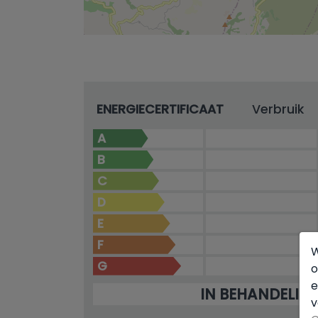
ENERGIECERTIFICAAT
Verbruik
A
B
C
D
E
F
W
G
o
e
IN BEHANDELIN
v