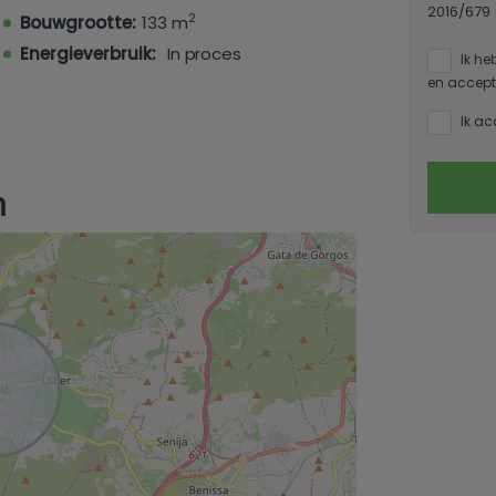
2016/679
2
Bouwgrootte:
133 m
Energieverbruik:
In proces
Ik he
en accept
Ik ac
n