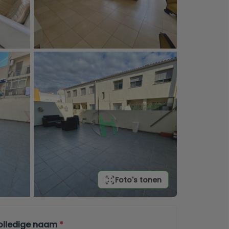
Foto's tonen
olledige naam
*