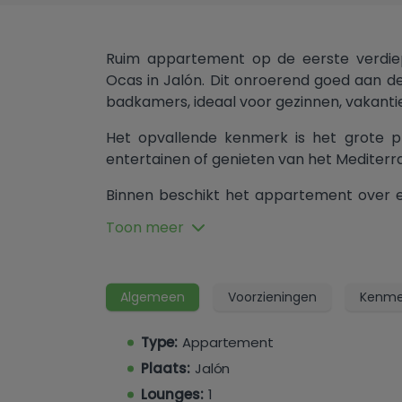
Ruim appartement op de eerste verdiepi
Ocas in Jalón. Dit onroerend goed aan d
badkamers, ideaal voor gezinnen, vakantie
Het opvallende kenmerk is het grote pr
entertainen of genieten van het Mediterr
Binnen beschikt het appartement over 
goed uitgeruste keuken en goed bemet
Toon meer
met een ensuite badkamer.
Gelegen in het hart van Jalón (Xaló), i
winkels, cafés, restaurants en essentiële 
Algemeen
Voorzieningen
Kenme
bekend om zijn wijngaarden en schilderac
momenten afstand, terwijl de stranden 
Type:
Appartement
verder zijn, wat een balans biedt tussen l
Plaats:
Jalón
Lounges:
1