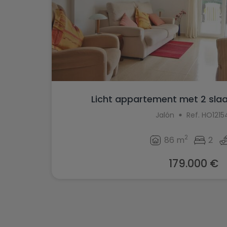
Licht appartement met 2 slaa
Jalón
Ref. HO1215
2
86 m
2
179.000 €