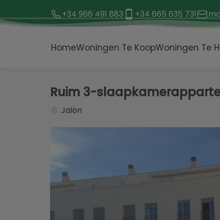
+34 966 491 883
+34 665 635 731
mo
1 / 12
Home
Woningen Te Koop
Woningen Te H
Ruim 3-slaapkamerappartem
Jalón