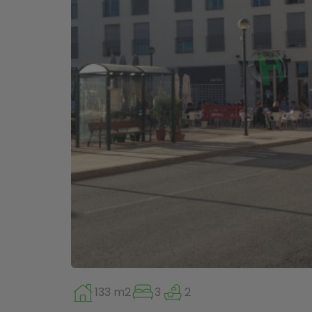
133 m2
3
2