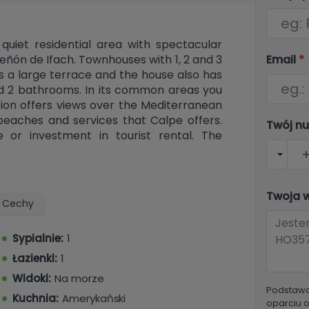
quiet residential area with spectacular
Email
*
eñón de Ifach. Townhouses with 1, 2 and 3
 a large terrace and the house also has
and 2 bathrooms. In its common areas you
cation offers views over the Mediterranean
beaches and services that Calpe offers.
Twój n
e or investment in tourist rental. The
Twoja 
Cechy
Sypialnie:
1
Łazienki:
1
Widoki:
Na morze
Podstawo
Kuchnia:
Amerykański
oparciu 