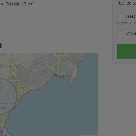
2
(UE) 201
Taras:
13 m
Przec
prywatnoś
Chcę 
n