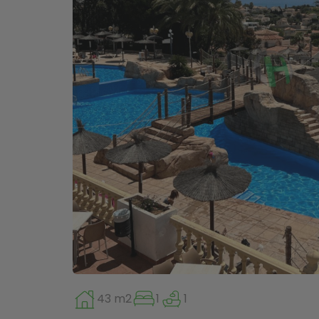
43 m2
1
1