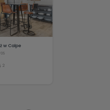
ż w Calpe
F05
2