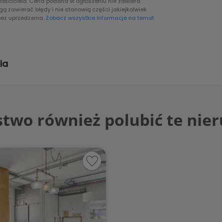
właściciela. Cena podana w ogłoszeniu nie zawiera
 zawierać błędy i nie stanowią części jakiejkolwiek
ez uprzedzenia.
Zobacz wszystkie informacje na temat
ia
two również polubić te nie