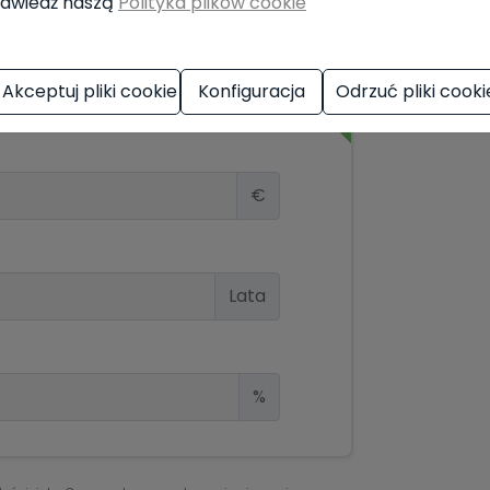
dwiedź naszą
Polityka plików cookie
tu hipotecznego
Akceptuj pliki cookie
Konfiguracja
Odrzuć pliki cooki
€
Lata
%