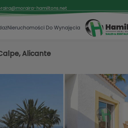
raira@moraira-hamiltons.net
daż
Nieruchomości Do Wynajęcia
alpe, Alicante