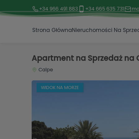
+34 966 491 883
+34 665 635 731
mo
1 / 17
Strona Główna
Nieruchomości Na Sprze
Apartment na Sprzedaż na C
Calpe
WIDOK NA MORZE