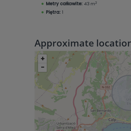
2
Metry całkowite:
43 m
Piętra:
1
Approximate locatio
+
−