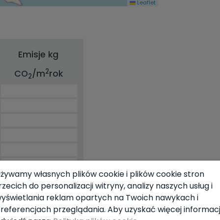
Leaflet
Emisje kg
2
CO
/m
rok
2
żywamy własnych plików cookie i plików cookie stron
rzecich do personalizacji witryny, analizy naszych usług i
yświetlania reklam opartych na Twoich nawykach i
referencjach przeglądania. Aby uzyskać więcej informacji