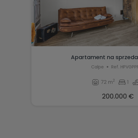
Apartament na sprzeda
Calpe
Ref. HPVGPP
2
72 m
1
200.000 €