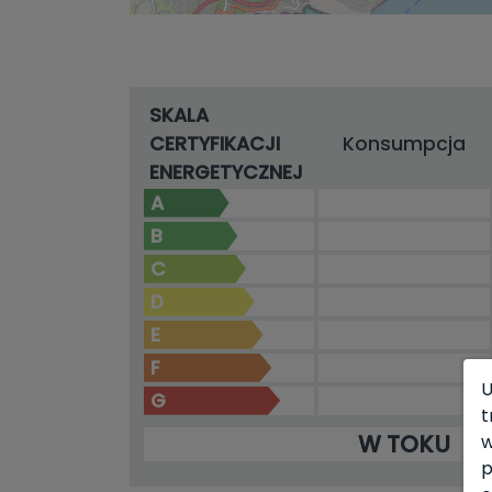
SKALA
CERTYFIKACJI
Konsumpcja
ENERGETYCZNEJ
A
B
C
D
E
F
U
G
t
W TOKU
w
p