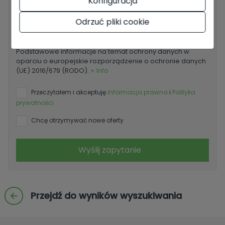
Konfiguracja
Odrzuć pliki cookie
Podstawowe informacje na temat ochrony danych w
oparciu o europejskie rozporządzenie o ochronie danych
(UE) 2016/679 (RODO).
+ Info
Przeczytałem i akceptuję
Informacja prawna
i
Polityka
prywatności
Chcę otrzymywać nowe oferty
Wyślij zapytanie
Przejdź do wyników wyszukiwania