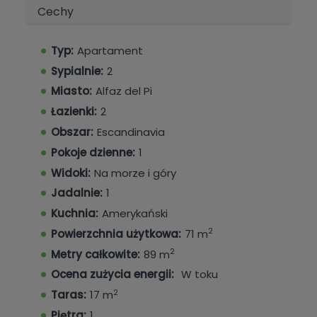
Cechy
Dzięki zróżnicowanym powierzchniom i
powierzchniom użytkowym, od 71 m² do 98 m²,
Typ:
Apartament
apartamenty te są praktycznie i funkcjonalnie
Sypialnie:
2
zaprojektowane. Oferują przytulne salony
połączone z eleganckimi, otwartymi kuchniami,
Miasto:
Alfaz del Pi
idealnymi do wspólnego spędzania czasu.
Łazienki:
2
Ponadto, domy te posiadają dwie przestronne
Obszar:
Escandinavia
sypialnie i dwie łazienki, zapewniając idealną
Pokoje dzienne:
1
przestrzeń dla rodzin lub osób pragnących
Widoki:
Na morze i góry
komfortowo gościć gości.
Jadalnie:
1
Przestrzenie zewnętrzne
Kuchnia:
Amerykański
Jedną z głównych zalet tych domów są tarasy,
2
Powierzchnia użytkowa:
71 m
solaria i ogrody o różnej powierzchni, gdzie
2
Metry całkowite:
89 m
można odpocząć i cieszyć się ciepłym
Ocena zużycia energii:
W toku
śródziemnomorskim słońcem. Dzięki południowej
2
Taras:
17 m
orientacji, te przestrzenie stają się idealnym
Piętra:
1