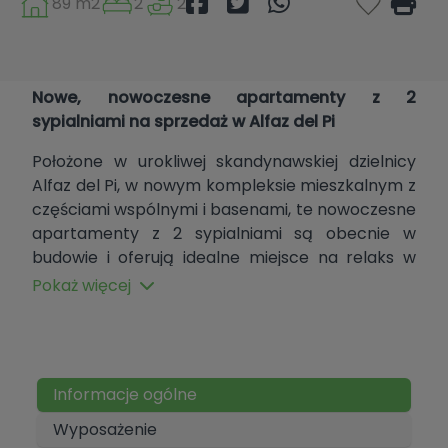
89 m2
2
2
Nowe, nowoczesne apartamenty z 2
sypialniami na sprzedaż w Alfaz del Pi
Położone w urokliwej skandynawskiej dzielnicy
Alfaz del Pi, w nowym kompleksie mieszkalnym z
częściami wspólnymi i basenami, te nowoczesne
apartamenty z 2 sypialniami są obecnie w
budowie i oferują idealne miejsce na relaks w
pięknej prowincji Alicante. Apartamenty te,
Pokaż więcej
wyróżniające się nowoczesnym designem i dużą
ilością naturalnego światła, stanowią idealną
opcję dla osób poszukujących komfortu i jakości
życia w spokojnej i dobrze skomunikowanej
Informacje ogólne
okolicy.
Wyposażenie
Szczegóły apartamentu