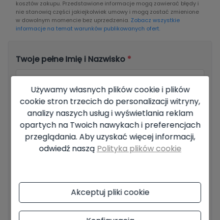
kosztów zakupu. Przedstawione informacje mogą zawierać błędy i
nie stanowią części jakiejkolwiek umowy i mogą zostać zmienione
w dowolnym momencie bez uprzedzenia.
Zobacz wszystkie
informacje na temat warunków publikowanych ofert.
Twoje pełne Imię i Nazwisko
*
Używamy własnych plików cookie i plików
cookie stron trzecich do personalizacji witryny,
Email
*
analizy naszych usług i wyświetlania reklam
opartych na Twoich nawykach i preferencjach
przeglądania. Aby uzyskać więcej informacji,
odwiedź naszą
Polityka plików cookie
Twój numer telefonu
*
Akceptuj pliki cookie
Twoja wiadomość