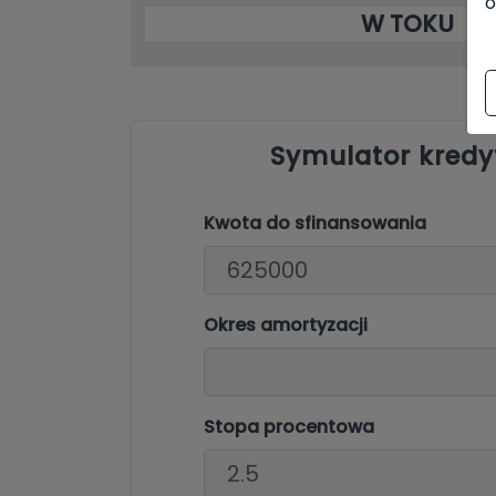
o
W TOKU
Symulator kredy
Kwota do sfinansowania
Okres amortyzacji
Stopa procentowa