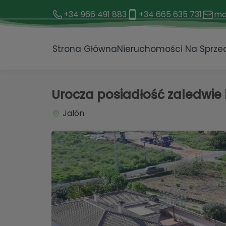
+34 966 491 883
+34 665 635 731
mo
1 / 32
Strona Główna
Nieruchomości Na Sprze
Urocza posiadłość zaledwie
Jalón