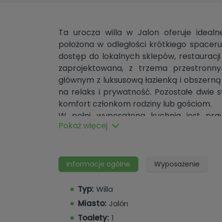
Ta urocza willa w Jalon oferuje idealn
położona w odległości krótkiego spacer
dostęp do lokalnych sklepów, restauracji
zaprojektowana, z trzema przestronn
głównym z luksusową łazienką i obszerną
na relaks i prywatność. Pozostałe dwie s
komfort członkom rodziny lub gościom.
W pełni wyposażona kuchnia jest pra
Pokaż więcej
urządzenia, dużo miejsca na blacie i pr
- idealne zarówno do codziennego gotowan
oddzielną część dzienną i jadalną, two
swobodnego relaksu, jak i formalnych sp
Informacje ogólne
Wyposażenie
naturalnym światłem, wzmacniając po
środka to, co na zewnątrz.
Typ:
Willa
Praktyczność jest kluczowa, z dobrze wyp
Miasto:
Jalón
pomaga utrzymać porządek w domu. Na 
Toalety:
1