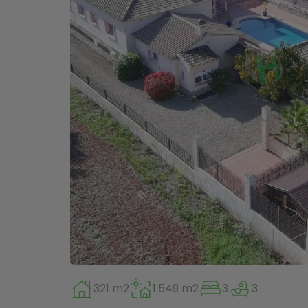
321 m2
1.549 m2
3
3