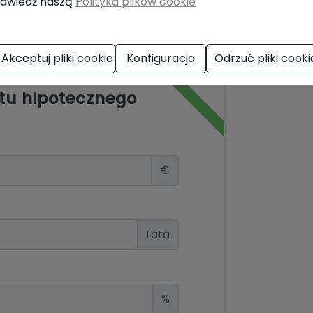
dwiedź naszą
Polityka plików cookie
Akceptuj pliki cookie
Konfiguracja
Odrzuć pliki cooki
tu hipotecznego
€
Lata
%