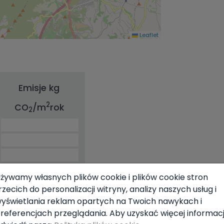
Leaflet
Emisje kg
2
CO
/m
rok
2
żywamy własnych plików cookie i plików cookie stron
rzecich do personalizacji witryny, analizy naszych usług i
yświetlania reklam opartych na Twoich nawykach i
referencjach przeglądania. Aby uzyskać więcej informacji