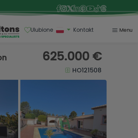
Ulubione
Kontakt
Menu
625.000 €
on
HO121508