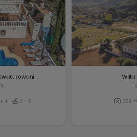
kwaterowani...
Willa
50
Ja
 + 4
2 + 2
253 