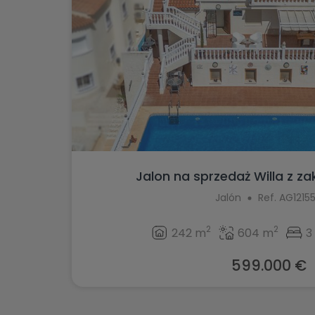
Jalon na sprzedaż Willa z za
Jalón
Ref. AG1215
2
2
242 m
604 m
3
599.000 €