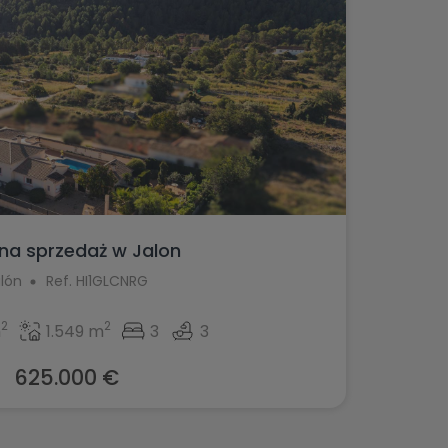
 na sprzedaż w Jalon
lón
Ref. HI1GLCNRG
2
2
m
1.549 m
3
3
625.000 €