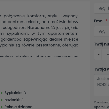
e połączenie komfortu, stylu i wygody,
Email
*
u od centrum miasta, co umożliwia łatwy
 i udogodnień. Nieruchomość jest pięknie
ymi sypialniami, w tym apartamentem
 garderobą, zapewniając idealne miejsce
Twój n
ypialnie są równie przestronne, oferując
wdziwą atrakcją, oferując nowoczesne
zemyślane rozwiązania do przechowywania
ia, jak i rozrywki. Willa posiada również
Twoja 
rząc zachęcającą przestrzeń zarówno do
otkań. Duże okna zalewają pomieszczenia
czucie przestrzeni i wprowadzając do
Sypialnie:
3
osażoną pralnią, która zwiększa wygodę i
Łazienki:
3
Podstawo
zewnątrz znajduje się wspaniały ogród
Pokoje dzienne:
1
oparciu 