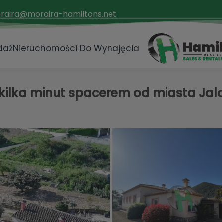
raira@moraira-hamiltons.net
daż
Nieruchomości Do Wynajęcia
 kilka minut spacerem od miasta Jal