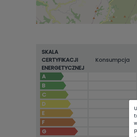
SKALA
CERTYFIKACJI
Konsumpcja
ENERGETYCZNEJ
A
B
C
D
U
E
t
F
w
p
G