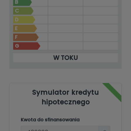
B
C
D
E
F
G
W TOKU
Symulator kredytu
hipotecznego
Kwota do sfinansowania