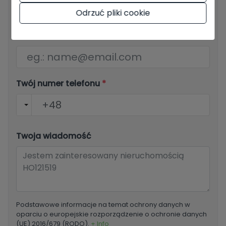
Odrzuć pliki cookie
Email
*
Twój numer telefonu
*
Twoja wiadomość
Podstawowe informacje na temat ochrony danych w
oparciu o europejskie rozporządzenie o ochronie danych
(UE) 2016/679 (RODO).
+ Info