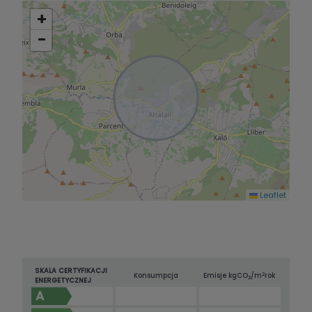
+
−
Leaflet
SKALA CERTYFIKACJI
2
Konsumpcja
Emisje kg
CO
/m
rok
2
ENERGETYCZNEJ
A