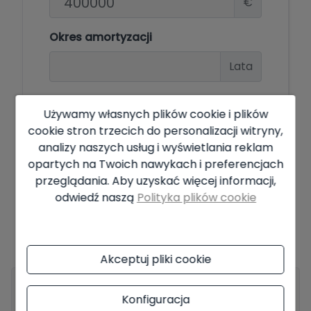
€
Okres amortyzacji
Lata
Stopa procentowa
Używamy własnych plików cookie i plików
%
cookie stron trzecich do personalizacji witryny,
analizy naszych usług i wyświetlania reklam
opartych na Twoich nawykach i preferencjach
przeglądania. Aby uzyskać więcej informacji,
Oferta uzależniona od dostępności i ostatecznej decyzji
odwiedź naszą
Polityka plików cookie
właściciela. Cena podana w ogłoszeniu nie zawiera podatków i
kosztów zakupu. Przedstawione informacje mogą zawierać błędy i
nie stanowią części jakiejkolwiek umowy i mogą zostać zmienione
w dowolnym momencie bez uprzedzenia.
Zobacz wszystkie
informacje na temat warunków publikowanych ofert.
Akceptuj pliki cookie
Twoje pełne Imię i Nazwisko
*
Konfiguracja