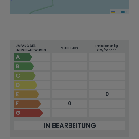
Leaflet
UMFANG DES
Emissionen kg
Verbrauch
2
ENERGIEAUSWEISES
CO
/m
jahr
2
A
B
C
D
E
0
F
0
G
IN BEARBEITUNG