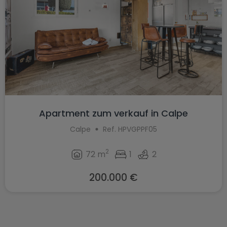
Apartment zum verkauf in Calpe
Calpe
Ref. HPVGPPF05
2
72 m
1
2
200.000 €