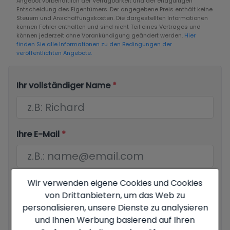
Angebot vorbehaltlich der Verfügbarkeit und der endgültigen
Entscheidung des Eigentümers. Der angegebene Preis enthält keine
Steuern und Anschaffungskosten. Die dargestellten Informationen
können Fehler enthalten und sind nicht Teil eines Vertrages und
können jederzeit ohne Vorankündigung geändert werden.
Hier
finden Sie alle Informationen zu den Bedingungen der
veröffentlichten Angebote.
Ihr vollständiger Name
*
Ihre E-Mail
*
Wir verwenden eigene Cookies und Cookies
Ihre Telefonnummer
*
von Drittanbietern, um das Web zu
personalisieren, unsere Dienste zu analysieren
und Ihnen Werbung basierend auf Ihren