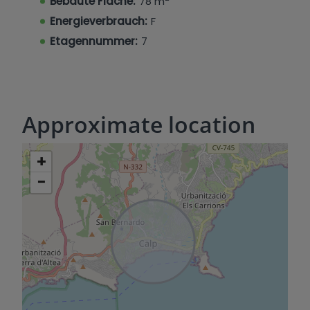
Bebaute Fläche:
78 m
Energieverbrauch:
F
Etagennummer:
7
Approximate location
+
−