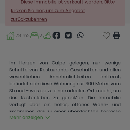
Diese Immobilie ist verkauft worden.
Bitte
klicken Sie hier, um zum Angebot
zurückzukehren
78 m2
2
1
Im Herzen von Calpe gelegen, nur wenige
Schritte von Restaurants, Geschäften und allen
wesentlichen Annehmlichkeiten entfernt,
befindet sich diese Wohnung nur 300 Meter vom
Strand – was sie zu einem idealen Ort macht, um
das Küstenleben zu genießen. Die Immobilie
verfügt über ein helles, offenes Wohn- und
Esszimmer, das zu einer überdachten Terrasse
Mehr anzeigen
mit sweeping Ausblick auf die Stadt und die
umliegenden Berge führt. Sie bietet ein