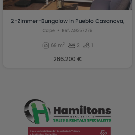
2-Zimmer-Bungalow in Pueblo Casanova,
Ca...
Calpe
Ref. AG357279
2
69 m
2
1
266.200 €