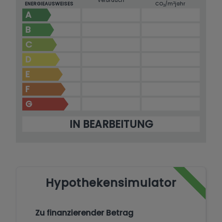
Verbrauch
2
ENERGIEAUSWEISES
CO
/m
jahr
2
A
B
C
D
E
F
G
IN BEARBEITUNG
Hypothekensimulator
Zu finanzierender Betrag