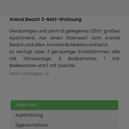
Arenal Beach 3-Bett-Wohnung
Geräumiges und zentral gelegenes 121m² großes
Apartment, nur einen Steinwurf vom Arenal
Beach und allen Annehmlichkeiten entfernt.
Es verfügt über 3 geräumige Schlafzimmer, alle
mit Klimaanlage. 2 Badezimmer, 1 mit
Badewanne und 1 mit Dusche.
Ein geräumiges Wohn-Esszimmer mit
Mehr anzeigen
Klimaanlage, das mit einer sonnigen verglasten
Terrasse verbunden ist, die auch über eine
Klimaanlage verfügt.
Eine voll ausgestattete separate Küche mit
Allgemein
einer hinteren Terrasse, die als
Hauswirtschaftsraum dient.
Ausstattung
Im Preis inbegriffen sind Möbel und ein Parkplatz
Eigenschaften
im selben Gebäude.