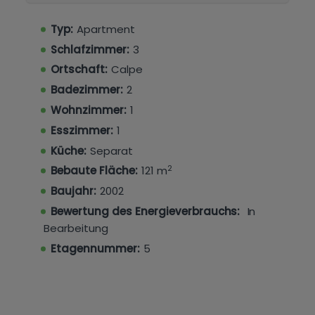
Die Anlage verfügt über einen
Typ:
Apartment
Gemeinschaftspool.
Ideal für Familien, die Platz, Komfort und eine
Schlafzimmer:
3
fantastische Lage suchen.
Ortschaft:
Calpe
Badezimmer:
2
Wohnzimmer:
1
Esszimmer:
1
Küche:
Separat
2
Bebaute Fläche:
121 m
Baujahr:
2002
Bewertung des Energieverbrauchs:
In
Bearbeitung
Etagennummer:
5