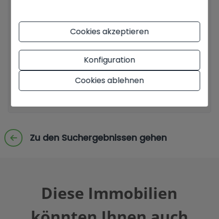
Grundlage der Europäischen Datenschutzverordnung (EU)
2016/679 (GDPR).
+ Info
Cookies akzeptieren
Ich habe den
Impressum
und die
Datenschutzbestimmungen gelesen
und akzeptiere sie.
Konfiguration
Ich akzeptiere kommerzielle Einsendungen
Cookies ablehnen
Anfrage senden
Zu den Suchergebnissen gehen
Diese Immobilien
könnten Ihnen auch