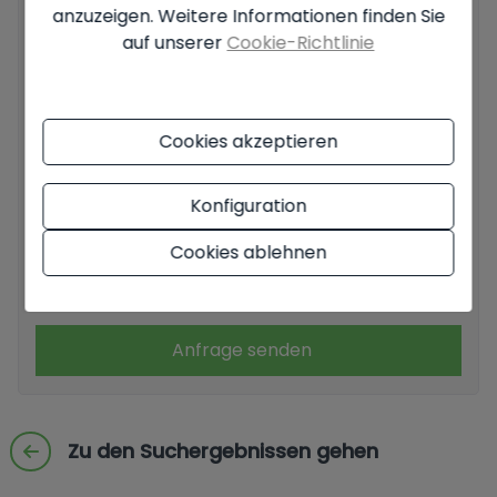
anzuzeigen. Weitere Informationen finden Sie
auf unserer
Cookie-Richtlinie
Grundlegende Informationen zum Datenschutz auf der
Cookies akzeptieren
Grundlage der Europäischen Datenschutzverordnung (EU)
2016/679 (GDPR).
+ Info
Konfiguration
Ich habe den
Impressum
und die
Datenschutzbestimmungen gelesen
und akzeptiere sie.
Cookies ablehnen
Ich akzeptiere kommerzielle Einsendungen
Anfrage senden
Zu den Suchergebnissen gehen