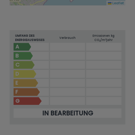
Leaflet
UMFANG DES
Emissionen kg
Verbrauch
2
ENERGIEAUSWEISES
CO
/m
jahr
2
A
B
C
D
E
F
G
IN BEARBEITUNG