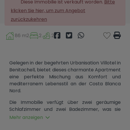
Diese Immobilie ist verkauft worden.
Bitte
klicken Sie hier, um zum Angebot
zurückzukehren
86 m2
2
2
Gelegen in der begehrten Urbanisation Villotel in
Benitachell, bietet dieses charmante Apartment
eine perfekte Mischung aus Komfort und
mediterranem Lebensstil an der Costa Blanca
Nord.
Die Immobilie verfügt über zwei geräumige
Schlafzimmer und zwei Badezimmer, was sie
ideal für ein Ferienhaus, eine Investition oder
Mehr anzeigen
einen dauerhaften Wohnsitz macht. Der helle,