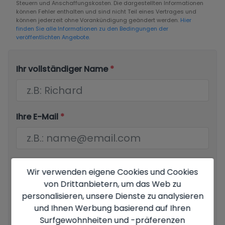
Steuern und Anschaffungskosten. Die dargestellten Informationen
können Fehler enthalten und sind nicht Teil eines Vertrages und
können jederzeit ohne Vorankündigung geändert werden.
Hier
finden Sie alle Informationen zu den Bedingungen der
veröffentlichten Angebote.
Ihr vollständiger Name
*
Ihre E-Mail
*
Ihre Telefonnummer
*
Wir verwenden eigene Cookies und Cookies
von Drittanbietern, um das Web zu
personalisieren, unsere Dienste zu analysieren
und Ihnen Werbung basierend auf Ihren
Ihre Nachricht
Surfgewohnheiten und -präferenzen