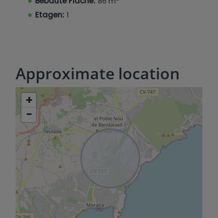
Bebaute Fläche:
86 m
Etagen:
1
Approximate location
+
−