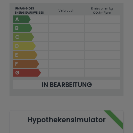
UMFANG DES
Emissionen kg
Verbrauch
2
ENERGIEAUSWEISES
CO
/m
jahr
2
A
B
C
D
E
F
G
IN BEARBEITUNG
Hypothekensimulator