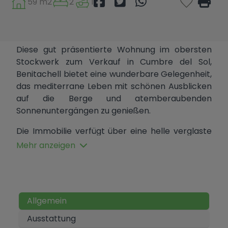
59 m2
2
1
Diese gut präsentierte Wohnung im obersten
Stockwerk zum Verkauf in Cumbre del Sol,
Benitachell bietet eine wunderbare Gelegenheit,
das mediterrane Leben mit schönen Ausblicken
auf die Berge und atemberaubenden
Sonnenuntergängen zu genießen.
Die Immobilie verfügt über eine helle verglaste
Naya, die zusätzlichen Wohnraum schafft, der
Mehr anzeigen
das ganze Jahr über genutzt werden kann. Im
Inneren besteht die Wohnung aus einem
Wohnzimmer mit Essbereich, einer
amerikanischen Küche, zwei Schlafzimmern und
Allgemein
einem Badezimmer.
Ausstattung
Die Bewohner profitieren von zwei