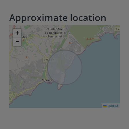
Benitachell zu vereinbaren.
Approximate location
+
−
Leaflet