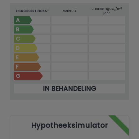
2
Uitstoot kg
CO
/m
2
ENERGIECERTIFICAAT
Verbruik
jaar
A
B
C
D
E
F
G
IN BEHANDELING
Hypotheeksimulator