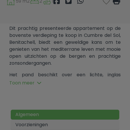
59 m2
2
1
Dit prachtig presenteerde appartement op de
bovenste verdieping te koop in Cumbre del Sol,
Benitachell, biedt een geweldige kans om te
genieten van het mediterrane leven met mooie
open uitzichten op de bergen en prachtige
zonsondergangen.
Het pand beschikt over een lichte, inglas
veranda, die extra leefruimte creëert die het
Toon meer
hele jaar door kan worden genoten. Binnen
bestaat het appartement uit een woonkamer
en eetruimte, een Amerikaanse keuken, twee
slaapkamers en een badkamer.
Algemeen
Bewoners profiteren van toegang tot twee
Voorzieningen
gemeenschappelijke zwembaden; één gelegen