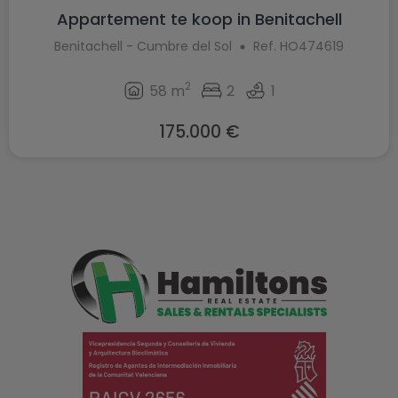
Appartement te koop in Benitachell
Benitachell - Cumbre del Sol
Ref. HO474619
2
58 m
2
1
175.000 €