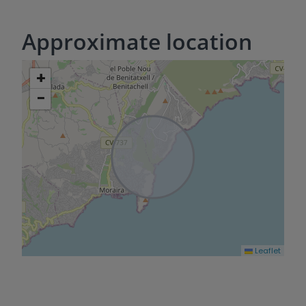
Approximate location
+
−
Leaflet