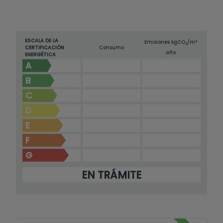
ESCALA DE LA
2
Emisiones kg
CO
/m
2
CERTIFICACIÓN
Consumo
año
ENERGÉTICA
A
B
C
D
E
F
G
EN TRÁMITE