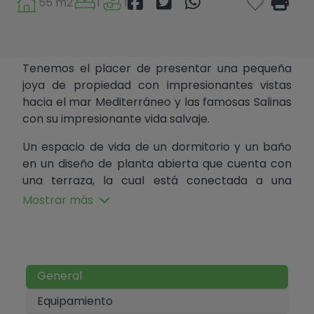
55 m2
1
1
Tenemos el placer de presentar una pequeña
joya de propiedad con impresionantes vistas
hacia el mar Mediterráneo y las famosas Salinas
con su impresionante vida salvaje.
Un espacio de vida de un dormitorio y un baño
en un diseño de planta abierta que cuenta con
una terraza, la cual está conectada a una
amplia sala de estar y una cocina de estilo
Mostrar más
americano. Esto se conecta con el dormitorio
doble, equipado con armarios empotrados, y el
baño.
El edificio de apartamentos, bien cuidado, tiene
General
dos jardines comunitarios, uno de los cuales está
Equipamiento
en primera línea con un área de estar al aire