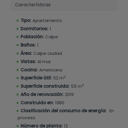
Características
libre, ducha exterior y un césped bien
mantenido. Y un segundo jardín comunitario que
está conectado a una cafetería muy conocida.
Tipo:
Apartamento
Dormitorios:
1
Esta propiedad será una excelente casa de
vacaciones, residencia permanente o inversión.
Población:
Calpe
Baños:
1
¡No te pierdas la oportunidad de ver esta
Área:
Calpe ciudad
propiedad! ¡Contáctanos en Hamiltons hoy!
Vistas:
Al mar
Cocina:
Americana
2
Superficie útil:
52 m
2
Superficie construida:
55 m
Año de renovación:
2019
Construido en:
1980
Clasificación del consumo de energía:
En
proceso
Número de planta:
12