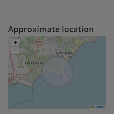
Approximate location
+
−
Leaflet