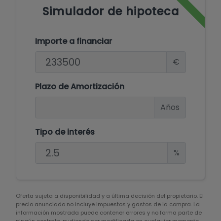
Simulador de hipoteca
Importe a financiar
€
Plazo de Amortización
Años
Tipo de interés
%
Oferta sujeta a disponibilidad y a última decisión del propietario. El
precio anunciado no incluye impuestos y gastos de la compra. La
información mostrada puede contener errores y no forma parte de
ningún contrato, pudiendo ser modificada en cualquier momento