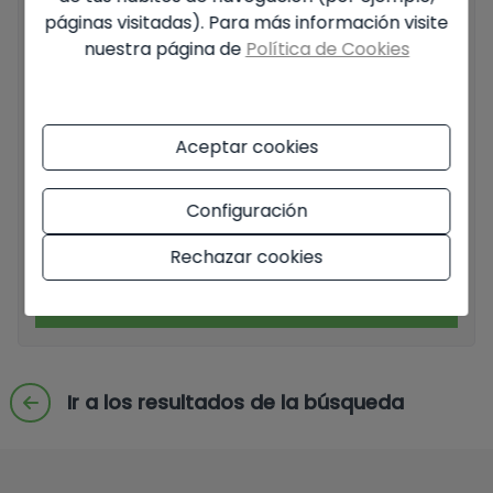
páginas visitadas). Para más información visite
nuestra página de
Política de Cookies
Información básica sobre protección de datos en base al
Reglamento Europeo de Protección de datos (UE)
2016/679 (RGPD).
+ Info
Aceptar cookies
He leído y acepto el
Aviso Legal
y la
Política de
privacidad
Configuración
Acepto envíos comerciales
Rechazar cookies
Enviar solicitud
Ir a los resultados de la búsqueda