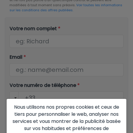
modifiées à tout moment sans préavis.
Voir toutes les informations
sur les conditions des offres publiées.
Votre nom complet
*
Email
*
Votre numéro de téléphone
*
Nous utilisons nos propres cookies et ceux de
tiers pour personnaliser le web, analyser nos
Votre message
services et vous montrer de la publicité basée
sur vos habitudes et préférences de