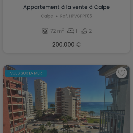
Appartement à la vente à Calpe
Calpe
Ref. HPVGPPF05
2
72 m
1
2
200.000 €
VUES SUR LA MER