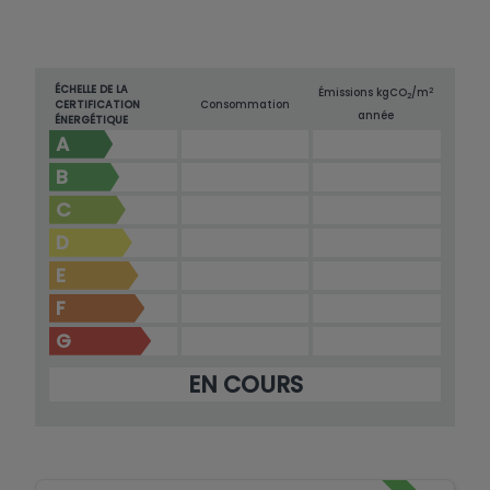
ÉCHELLE DE LA
2
Émissions kg
CO
/m
2
CERTIFICATION
Consommation
année
ÉNERGÉTIQUE
A
B
C
D
E
F
G
EN COURS