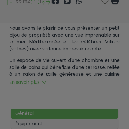
55 m2
1
1
Nous avons le plaisir de vous présenter un petit
bijou de propriété avec une vue imprenable sur
la mer Méditerranée et les célèbres Salinas
(salines) avec sa faune impressionnante.
Un espace de vie ouvert d'une chambre et une
salle de bains qui bénéficie d'une terrasse, reliée
à un salon de taille généreuse et une cuisine
américaine. Cela se connecte à la chambre
En savoir plus
double, équipée de placards intégrés, et à la
salle de bains.
L'immeuble bien entretenu dispose de deux
jardins communs, dont l'un est en première ligne
Général
avec un coin salon en extérieur, une douche
Équipement
extérieure et une pelouse bien entretenue. Et un