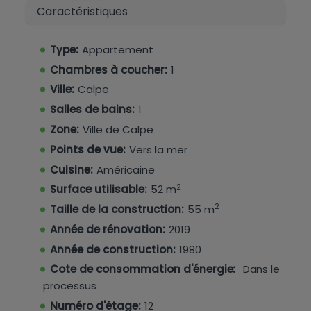
Caractéristiques
deuxième jardin commun qui est relié à une
cafétéria bien connue.
Type:
Appartement
Cette propriété fera un excellent maison de
Chambres à coucher:
1
vacances, résidence permanente ou
investissement.
Ville:
Calpe
Salles de bains:
1
Ne manquez pas l'occasion de visiter cette
Zone:
Ville de Calpe
propriété ! Contactez-nous chez Hamiltons
Points de vue:
Vers la mer
aujourd'hui !
Cuisine:
Américaine
2
Surface utilisable:
52 m
2
Taille de la construction:
55 m
Année de rénovation:
2019
Année de construction:
1980
Cote de consommation d'énergie:
Dans le
processus
Numéro d'étage:
12