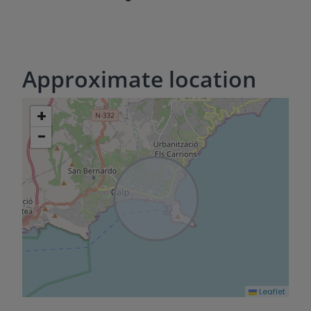
Approximate location
+
−
Leaflet