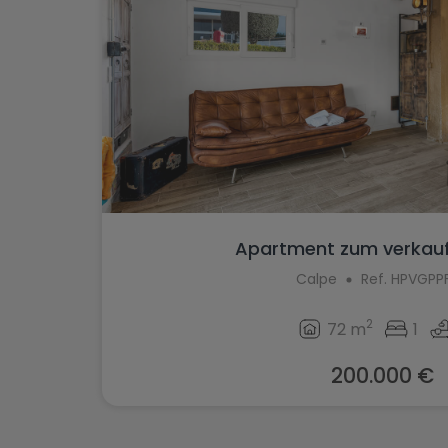
Apartment zum verkauf
Calpe
Ref. HPVGPP
2
72 m
1
200.000 €