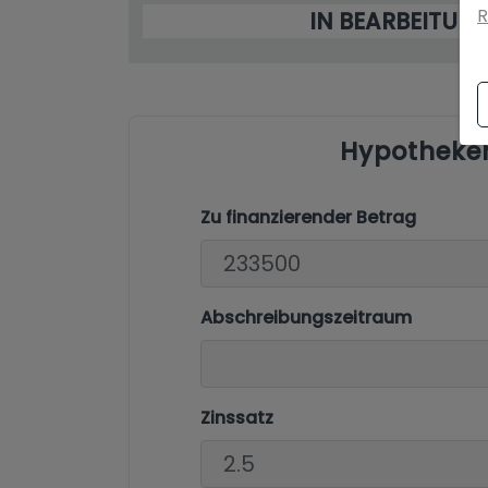
R
IN BEARBEITUN
Hypotheke
Zu finanzierender Betrag
Abschreibungszeitraum
Zinssatz