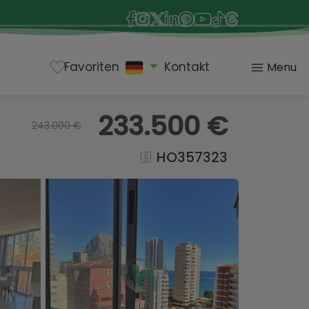
Favoriten
Kontakt
Menu
233.500 €
243.000 €
HO357323