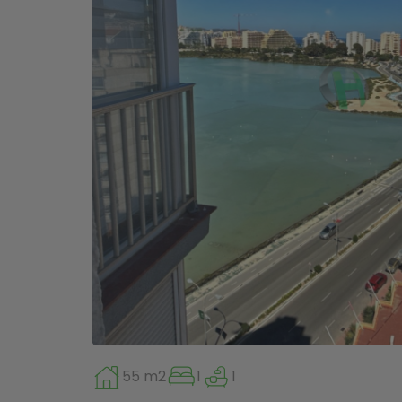
55 m2
1
1