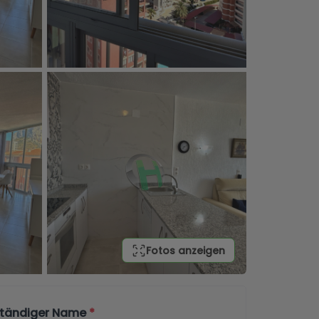
Fotos anzeigen
lständiger Name
*