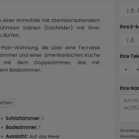
 von einer Immobilie mit atemberaubendem
Ihre E-
ühmten Salinen (Salzfelder) mit ihrer
 dürfen.
Plan-Wohnung, die über eine Terrasse
nzimmer und einer amerikanischen Küche
Ihre T
ch mit dem Doppelzimmer, das mit
 dem Badezimmer.
t über zwei Gemeinschaftsgärten, von
Ihre Na
 einem Außenbereich, einer Außendusche
eiter Gemeinschaftsgarten ist mit einem
aften
hnetes Ferienhaus, eine permanente
Schlafzimmer:
1
Badezimmer:
1
Grundleg
Aussicht:
Auf das Meer
se Immobilie zu besichtigen! Kontaktieren
Grundlag