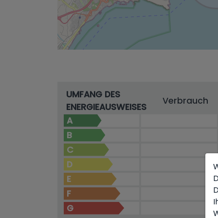
UMFANG DES
Verbrauch
ENERGIEAUSWEISES
A
B
C
D
W
D
E
D
F
I
G
W