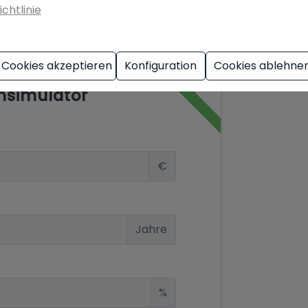
ichtlinie
G
Cookies akzeptieren
Konfiguration
Cookies ablehne
nsimulator
€
Jahre
%