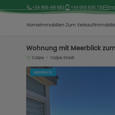
+34 966 491 883
+34 665 635 731
mo
1 / 30
Home
Immobilien Zum Verkauf
Immobilie
Wohnung mit Meerblick zum
Calpe - Calpe Stadt
MEERBLICK