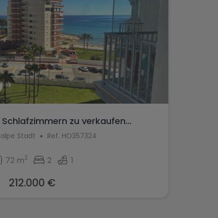
Schlafzimmern zu verkaufen...
alpe Stadt
Ref. HO357324
2
72 m
2
1
212.000 €