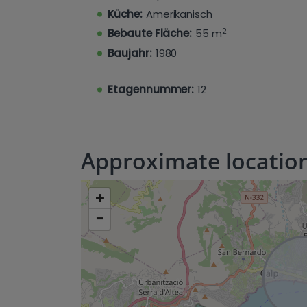
Sie uns noch heute bei Hamiltons!
Küche:
Amerikanisch
2
Bebaute Fläche:
55 m
Baujahr:
1980
Etagennummer:
12
Approximate locatio
+
−