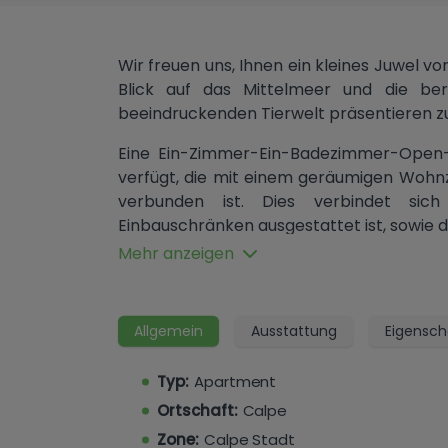
Wir freuen uns, Ihnen ein kleines Juwel
Blick auf das Mittelmeer und die ber
beeindruckenden Tierwelt präsentieren zu
Eine Ein-Zimmer-Ein-Badezimmer-Open-
verfügt, die mit einem geräumigen Woh
verbunden ist. Dies verbindet si
Einbauschränken ausgestattet ist, sowie
Mehr anzeigen
Das gut gepflegte Wohngebäude verfüg
denen einer direkt am Wasser liegt mit
und einem gut gepflegten Rasen. Ein zw
Allgemein
Ausstattung
Eigensch
bekannten Café verbunden.
Diese Immobilie ist ein ausgezeic
Typ:
Apartment
Wohnsitzmöglichkeit oder eine Investition.
Ortschaft:
Calpe
Zone:
Calpe Stadt
Verpassen Sie nicht die Gelegenheit, die