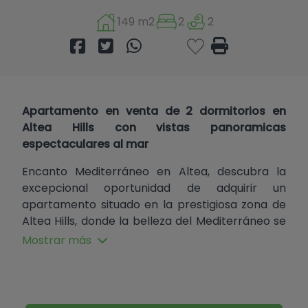
149 m2
2
2
Apartamento en venta de 2 dormitorios en
Altea Hills con vistas panoramicas
espectaculares al mar
Encanto Mediterráneo en Altea, descubra la
excepcional oportunidad de adquirir un
apartamento situado en la prestigiosa zona de
Altea Hills, donde la belleza del Mediterráneo se
une a la comodidad y la elegancia de un hogar
Mostrar más
moderno. Este inmueble, construido con un
estilo tradicional que respeta la esencia del
entorno, ofrece una distribución impresionante y
un espacio vital que invita a disfrutar de la