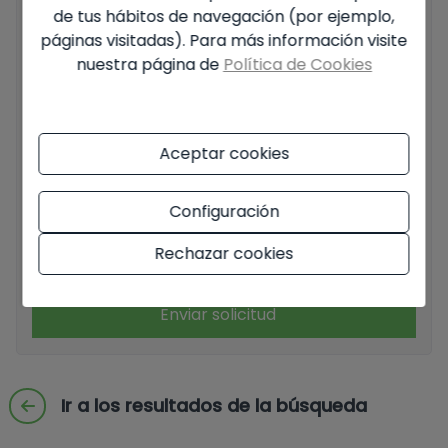
de tus hábitos de navegación (por ejemplo,
páginas visitadas). Para más información visite
nuestra página de
Política de Cookies
Información básica sobre protección de datos en base al
Reglamento Europeo de Protección de datos (UE)
Aceptar cookies
2016/679 (RGPD).
+ Info
He leído y acepto el
Aviso Legal
y la
Política de
Configuración
privacidad
Rechazar cookies
Acepto envíos comerciales
Enviar solicitud
Ir a los resultados de la búsqueda