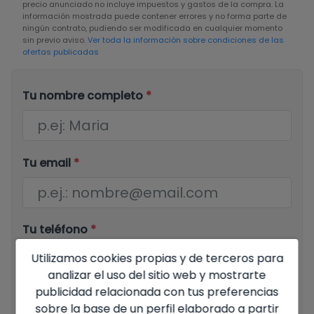
precio anunciado no incluye impuestos y gastos de la compra. La
información mostrada puede contener errores y no forma parte de
ningún contrato, pudiendo ser modificada en cualquier momento
sin previo aviso.
Ver toda la información sobre condiciones de las
ofertas publicadas
Tu nombre completo
*
Tu email
*
Tu teléfono
*
Utilizamos cookies propias y de terceros para
analizar el uso del sitio web y mostrarte
publicidad relacionada con tus preferencias
Tu mensaje
sobre la base de un perfil elaborado a partir