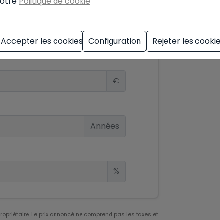
otre
Politique de cookie
d'hypothèque
Accepter les cookies
Configuration
Rejeter les cooki
€
Années
%
 propriétaire. Le prix annoncé ne comprend pas les taxes et