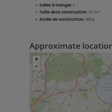
Ce bel appartement est un excellent c
Salles à manger:
1
maison de vacances ou opportunité d
2
Taille de la construction:
117 m
central très recherché.
Année de construction:
2004
Approximate locatio
+
−