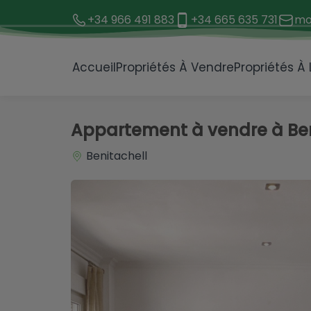
+34 966 491 883
+34 665 635 731
mo
1 / 18
Accueil
Propriétés À Vendre
Propriétés À
Appartement à vendre à Ben
Benitachell