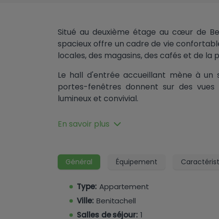
Situé au deuxième étage au cœur de Be
spacieux offre un cadre de vie conforta
locales, des magasins, des cafés et de la pl
Le hall d'entrée accueillant mène à un
portes-fenêtres donnent sur des vues 
lumineux et convivial.
L'appartement dispose également d'une
En savoir plus
offrant suffisamment d'espace pour cuisin
Le couloir donne accès à deux chambre
propre balcon privé, une salle de douche 
Général
Équipement
Caractéris
chambre principale, dotée d'un balcon pri
Type:
Appartement
Parmi les avantages supplémentaires, 
Ville:
Benitachell
garage privé et une cave séparée, offran
Salles de séjour:
1