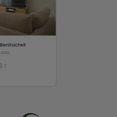
Benitachell
74582
2