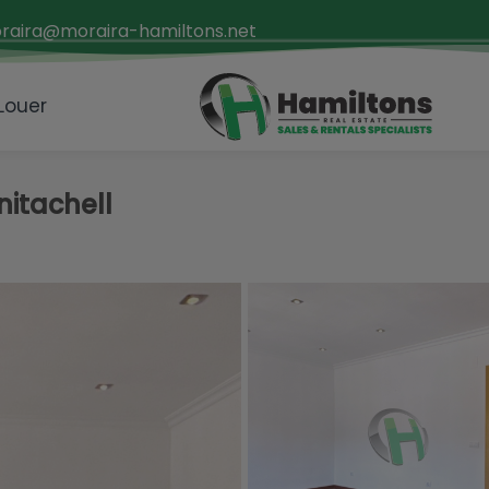
raira@moraira-hamiltons.net
 Louer
itachell