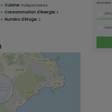
hoix en tant que résidence permanente,
données 
Cuisine:
Indépendante
'investissement dans un emplacement
Consommation d'énergie:
E
J'ai l
confidenti
Numéro d'étage:
2
J'acc
n