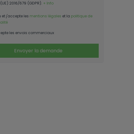
(UE) 2016/679 (GDPR).
+ Info
u et j'accepte les
mentions légales
et la
politique de
alité
epte les envois commerciaux
Envoyer la demande