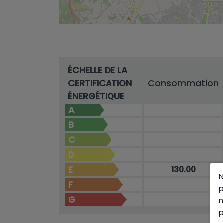
ÉCHELLE DE LA
CERTIFICATION
Consommation
ÉNERGÉTIQUE
A
B
C
D
E
130.00
N
F
p
G
m
p