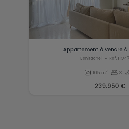
Appartement à vendre à 
Benitachell
Ref. HO4
2
105 m
3
239.950 €