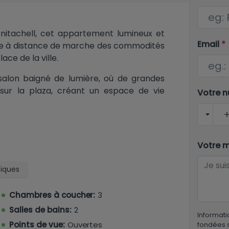
nitachell, cet appartement lumineux et
Email
*
ble à distance de marche des commodités
ace de la ville.
 salon baigné de lumière, où de grandes
sur la plaza, créant un espace de vie
Votre 
 cuisine séparée de taille généreuse,
er et dîner.
Votre 
s doubles, dont l'une bénéficie de son
moderne pour les invités, et la spacieuse
tiques
vé et d'une salle de bain attenante.
Chambres à coucher:
3
on trouve une place de parking dans un
Salles de bains:
2
t un confort supplémentaire précieux.
Informati
Points de vue:
Ouvertes
fondées s