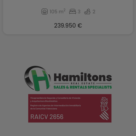
2
105 m
3
2
239.950 €