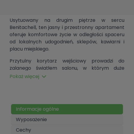
Usytuowany na drugim piętrze w sercu
Benitachell, ten jasny i przestronny apartament
oferuje komfortowe życie w odległości spaceru
od lokalnych udogodnień, sklepów, kawiarni i
placu miejskiego.
Przytulny korytarz wejściowy prowadzi do
zalanego światłem salonu, w którym duże
podwójne drzwi balkonowe otwierają widok na
Pokaż więcej
plac, tworząc jasną i zachęcającą przestrzeń
mieszkalną.
Apartament wyposażony jest również w
obszerna oddzielną kuchnię, oferującą dużo
Informacje ogólne
miejsca do gotowania i spożywania posiłków.
Wyposażenie
Korytarz zapewnia dostęp do dwóch sypialni
Cechy