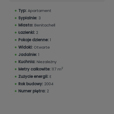
dwuosobowych, z których jedna ma własny
prywatny balkon, nowoczesnej łazienki dla gości
Typ:
Apartament
oraz przestronnej sypialni głównej, z prywatnym
Sypialnie:
3
balkonem i łazienką przylegającą.
Miasto:
Benitachell
Dodatkowe korzyści obejmują prywatne miejsce
Łazienki:
2
parkingowe w garażu oraz oddzielny schowek,
Pokoje dzienne:
1
oferując cenną dodatkową wygodę.
Widoki:
Otwarte
Ten dobrze prezentujący się apartament jest
Jadalnie:
1
doskonałym wyborem jako stałe miejsce
Kuchnia:
Niezależny
zamieszkania, dom wakacyjny lub inwestycja w
2
Metry całkowite:
117 m
pożądanej centralnej lokalizacji.
Zużycie energii:
E
Rok budowy:
2004
Numer piętra:
2