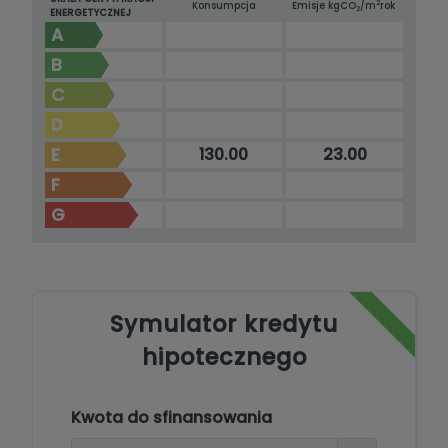
2
Konsumpcja
Emisje kg
CO
/m
rok
2
ENERGETYCZNEJ
A
B
C
D
E
130.00
23.00
F
G
Symulator kredytu
hipotecznego
Kwota do sfinansowania