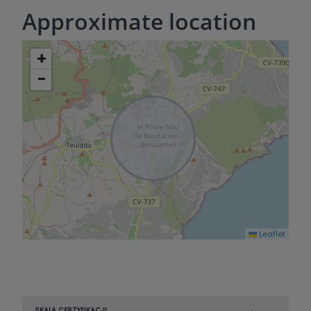
Approximate location
+
−
Leaflet
SKALA CERTYFIKACJI