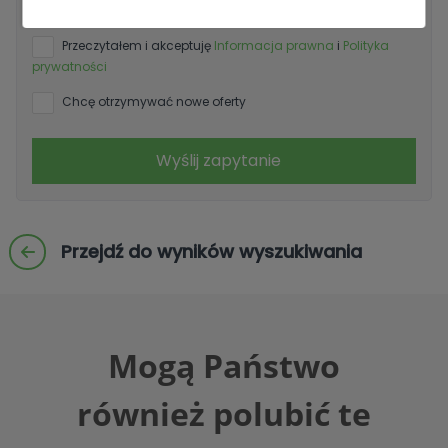
(UE) 2016/679 (RODO).
+ Info
Przeczytałem i akceptuję
Informacja prawna
i
Polityka
prywatności
Chcę otrzymywać nowe oferty
Wyślij zapytanie
Przejdź do wyników wyszukiwania
Mogą Państwo
również polubić te