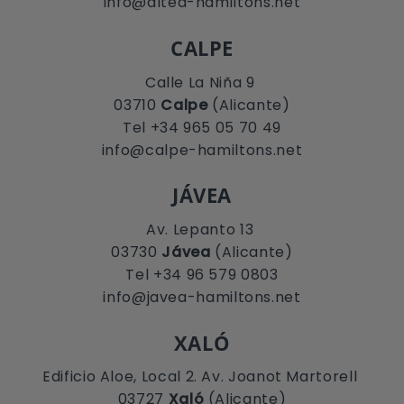
info@altea-hamiltons.net
CALPE
Calle La Niña 9
03710
Calpe
(Alicante)
Tel +34 965 05 70 49
info@calpe-hamiltons.net
JÁVEA
Av. Lepanto 13
03730
Jávea
(Alicante)
Tel +34 96 579 0803
info@javea-hamiltons.net
XALÓ
Edificio Aloe, Local 2. Av. Joanot Martorell
03727
Xaló
(Alicante)