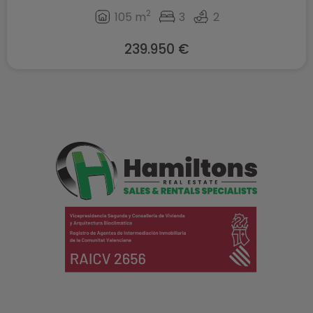
2
105 m
3
2
239.950 €