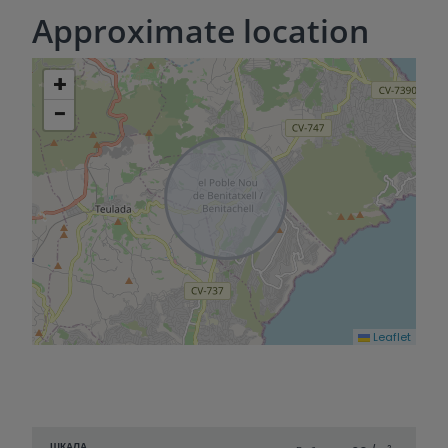
Approximate location
+
−
Leaflet
ШКАЛА
2