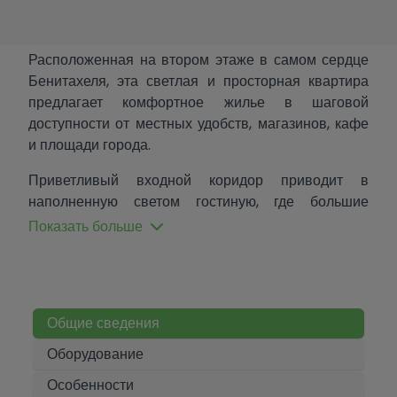
Расположенная на втором этаже в самом сердце
Бенитахеля, эта светлая и просторная квартира
предлагает комфортное жилье в шаговой
доступности от местных удобств, магазинов, кафе
и площади города.
Приветливый входной коридор приводит в
наполненную светом гостиную, где большие
двойные двери на террасу открываются на вид,
Показать больше
выходящий на площадь, создавая яркое и
привлекательное пространство для жизни.
Квартира также имеет отдельную кухню достаточно
больших размеров, предоставляющую много
Общие сведения
места для готовки и обедов.
Оборудование
Коридор ведет к двум спальням с двуспальными
Особенности