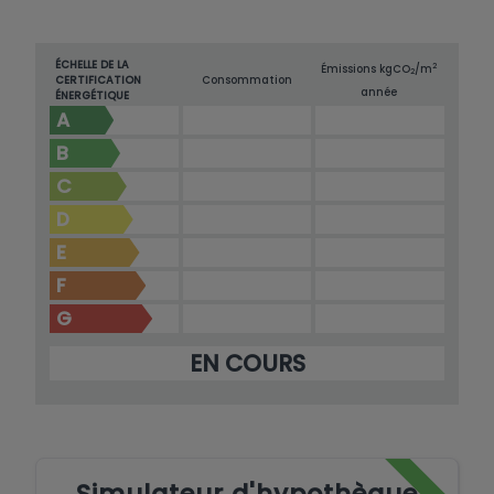
ÉCHELLE DE LA
2
Émissions kg
CO
/m
2
CERTIFICATION
Consommation
année
ÉNERGÉTIQUE
A
B
C
D
E
F
G
EN COURS