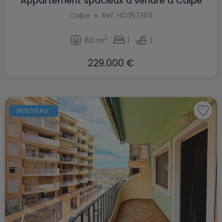
Appartement spacieux à vendre à Calpe
Calpe
Ref. HO357303
2
80 m
1
1
229.000 €
NOUVEAU