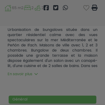
65 m2
2
2
Urbanisation de bungalows située dans un
quartier résidentiel calme avec des vues
spectaculaires sur la mer Méditerranée et le
Peñón de Ifach. Maisons de ville avec 1, 2 et 3
chambres. Bungalow de deux chambres. Il
possède une grande terrasse et la maison
dispose également d'un salon avec un canapé-
lit, d'une cuisine et de 2 salles de bains. Dans ses
espaces communs, vous trouverez jusqu'à 7
En savoir plus
piscines avec toboggans. Son emplacement
offre une vue sur la mer Méditerranée et se
trouve à quelques minutes des plages et des
services qu'offre Calpe. Opportunité idéale pour
résidence secondaire ou investissement locatif
Général
touristique. L'appartement est entièrement