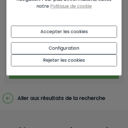
notre
Politique de cookie
Informations de base sur la protection des données
fondées sur le règlement européen sur la protection des
données (UE) 2016/679 (GDPR).
+ Info
Accepter les cookies
J'ai lu et j'accepte les
mentions légales
et la
politique de
confidentialité
Configuration
J'accepte les envois commerciaux
Rejeter les cookies
Envoyer la demande
Aller aux résultats de la recherche