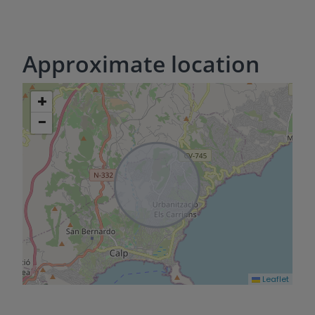
Approximate location
+
−
Leaflet