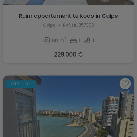
Ruim appartement te koop in Calpe
Calpe
Ref. HO357303
2
80 m
1
1
229.000 €
ZEEZICHT