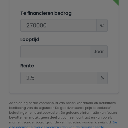
Te financieren bedrag
€
Looptijd
Jaar
Rente
%
Aanbieding onder voorbehoud van beschikbaarheid en definitieve
beslissing van de eigenaar. De geadverteerde prijs is exclusief
belastingen en aankoopkosten. De getoonde informatie kan fouten
bevatten en maakt geen deel uit van een contract en kan op elk
moment zonder voorafgaande kennisgeving worden gewijzigd.
Zie
alle informatie over de voorwaarden van de gepubliceerde