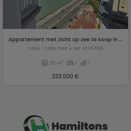
Appartement met zicht op zee te koop in ...
Calpe - Calpe Stad
Ref. HO357323
2
55 m
1
1
233.500 €