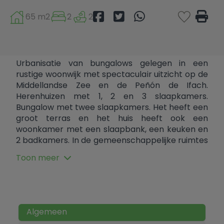
65 m2
2
2
Urbanisatie van bungalows gelegen in een
rustige woonwijk met spectaculair uitzicht op de
Middellandse Zee en de Peñón de Ifach.
Herenhuizen met 1, 2 en 3 slaapkamers.
Bungalow met twee slaapkamers. Het heeft een
groot terras en het huis heeft ook een
woonkamer met een slaapbank, een keuken en
2 badkamers. In de gemeenschappelijke ruimtes
vindt u maar liefst 7 zwembaden met glijbanen.
Toon meer
De locatie biedt uitzicht over de Middellandse
Zee en ligt op slechts een paar minuten van de
stranden en diensten die Calpe te bieden heeft.
Ideale gelegenheid voor tweede verblijf of
investering in toeristische verhuur. Het
Algemeen
appartement is volledig gemeubileerd.