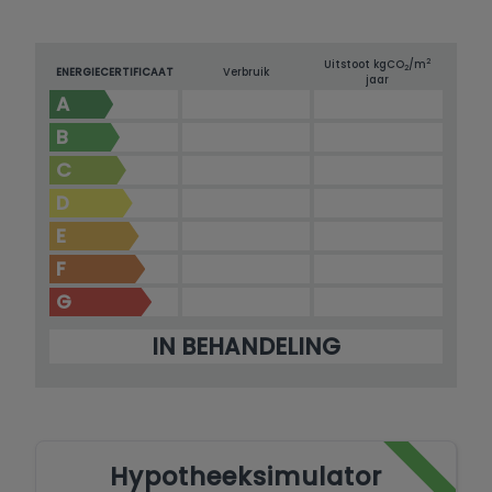
2
Uitstoot kg
CO
/m
2
ENERGIECERTIFICAAT
Verbruik
jaar
A
B
C
D
E
F
G
IN BEHANDELING
Hypotheeksimulator