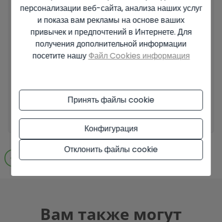
персонализации веб-сайта, анализа наших услуг
и показа вам рекламы на основе ваших
Основные сведения о защите данных на основе Европейского
привычек и предпочтений в Интернете. Для
регламента по защите данных (EU) 2016/679 (GDPR).
+ Info
получения дополнительной информации
посетите нашу
Файл Cookies информация
Я прочитал и принял
Официальное уведомление
и
Политику
конфиденциальности
.
Я принимаю коммерческие рассылки
Принять файлы cookie
Отправить запрос
Конфигурация
Отклонить файлы cookie
Перейти к результатам поиска
Вам также могут