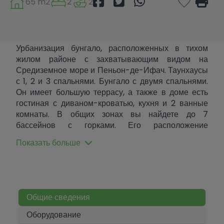
65 m2
2
2
Урбанизация бунгало, расположенных в тихом
жилом районе с захватывающим видом на
Средиземное море и Пеньон-де-Ифач. Таунхаусы
с 1, 2 и 3 спальнями. Бунгало с двумя спальнями.
Он имеет большую террасу, а также в доме есть
гостиная с диваном-кроватью, кухня и 2 ванные
комнаты. В общих зонах вы найдете до 7
бассейнов с горками. Его расположение
предлагает вид на Средиземное море и находится
Показать больше
всего в нескольких минутах от пляжей и услуг,
которые предлагает Кальпе. Идеальная
возможность для второго проживания или
инвестиций в туристическую аренду. Квартира
полностью меблирована.
Общие сведения
Оборудование