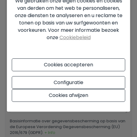
We gebruiken onze eigen cookies en cookies
van derden om het web te personaliseren,
onze diensten te analyseren en u reclame te
Jouw e-mail
*
tonen op basis van uw surfgewoonten en
voorkeuren. Voor meer informatie bezoek
onze
Cookiebeleid
Jouw telefoonnummer
*
Cookies accepteren
Jouw bericht
Configuratie
Cookies afwijzen
Basisinformatie over gegevensbescherming op basis van
de Europese Verordening Gegevensbescherming (EU)
2016/679 (GDPR).
+ Info