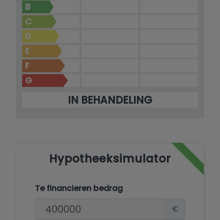
B
C
D
E
F
G
IN BEHANDELING
Hypotheeksimulator
Te financieren bedrag
€