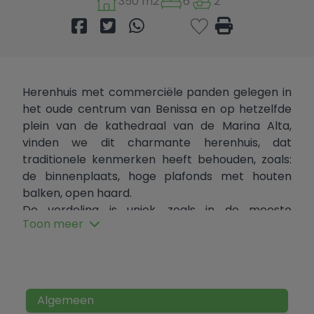
350 m2
6
2
Herenhuis met commerciële panden gelegen in
het oude centrum van Benissa en op hetzelfde
plein van de kathedraal van de Marina Alta,
vinden we dit charmante herenhuis, dat
traditionele kenmerken heeft behouden, zoals:
de binnenplaats, hoge plafonds met houten
balken, open haard.
De verdeling is uniek, zoals in de meeste
Toon meer
dorpshuizen het geval is. Het bestaat uit een
kelder, begane grond, mezzanine, 2 verdiepingen
en een terras met een fantastisch uitzicht op
het plein.
Op de begane grond bevindt zich een
Algemeen
bedrijfspand dat sinds 1959 in gebruik is.