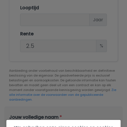
Looptijd
Jaar
Rente
%
Aanbieding onder voorbehoud van beschikbaarheid en definitieve
beslissing van de eigenaar. De geadverteerde prijs is exclusief
belastingen en aankoopkosten. De getoonde informatie kan fouten
bevatten en maakt geen deel uit van een contract en kan op elk
moment zonder voorafgaande kennisgeving worden gewijzigd.
Zie
alle informatie over de voorwaarden van de gepubliceerde
aanbiedingen.
Jouw volledige naam
*