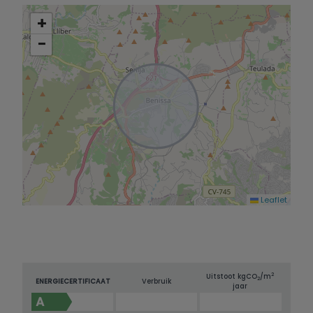
+
−
Leaflet
2
Uitstoot kg
CO
/m
2
ENERGIECERTIFICAAT
Verbruik
jaar
A