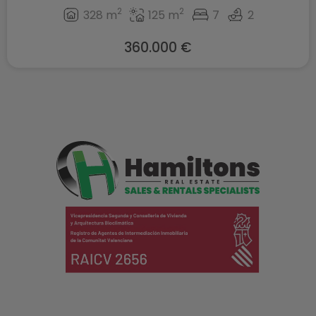
2
2
328 m
125 m
7
2
360.000 €