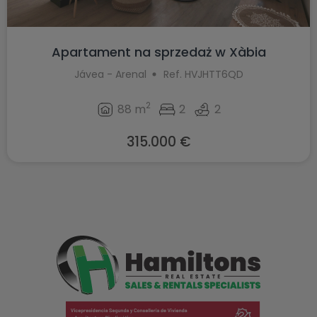
Apartament na sprzedaż w Xàbia
Jávea - Arenal
Ref. HVJHTT6QD
2
88 m
2
2
315.000 €