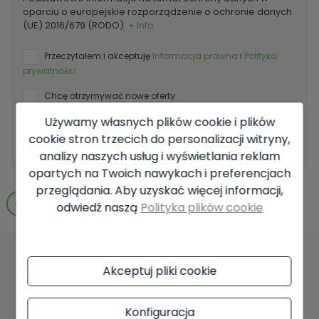
oparciu o europejskie rozporządzenie o ochronie danych
(UE) 2016/679 (RODO).
+ Info
Przeczytałem i akceptuję
Informacja prawna
i
Polityka
prywatności
Chcę otrzymywać nowe oferty
Używamy własnych plików cookie i plików
Wyślij zapytanie
cookie stron trzecich do personalizacji witryny,
analizy naszych usług i wyświetlania reklam
opartych na Twoich nawykach i preferencjach
przeglądania. Aby uzyskać więcej informacji,
Przejdź do wyników wyszukiwania
odwiedź naszą
Polityka plików cookie
Akceptuj pliki cookie
Mogą Państwo
również polubić te
Konfiguracja