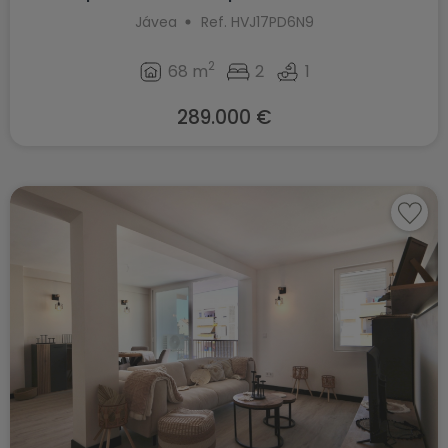
Jávea
Ref. HVJ17PD6N9
2
68 m
2
1
289.000 €