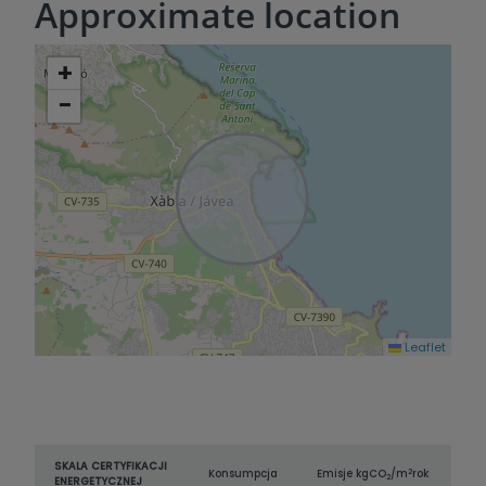
Approximate location
+
−
Leaflet
SKALA CERTYFIKACJI
2
Konsumpcja
Emisje kg
CO
/m
rok
2
ENERGETYCZNEJ