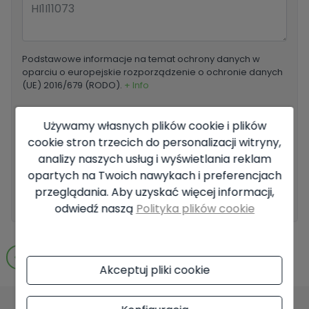
Podstawowe informacje na temat ochrony danych w
oparciu o europejskie rozporządzenie o ochronie danych
(UE) 2016/679 (RODO).
+ Info
Przeczytałem i akceptuję
Informacja prawna
i
Polityka
Używamy własnych plików cookie i plików
prywatności
cookie stron trzecich do personalizacji witryny,
Chcę otrzymywać nowe oferty
analizy naszych usług i wyświetlania reklam
opartych na Twoich nawykach i preferencjach
przeglądania. Aby uzyskać więcej informacji,
Wyślij zapytanie
odwiedź naszą
Polityka plików cookie
Przejdź do wyników wyszukiwania
Akceptuj pliki cookie