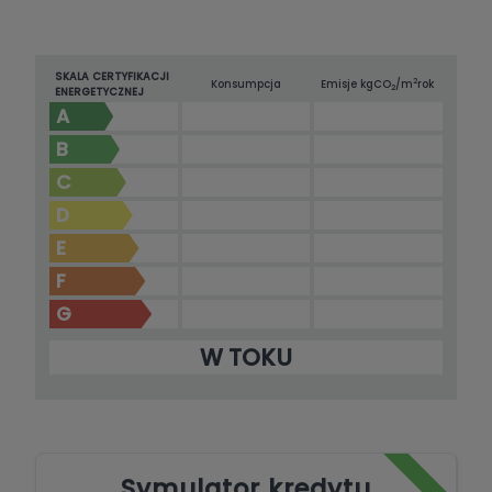
SKALA CERTYFIKACJI
2
Konsumpcja
Emisje kg
CO
/m
rok
2
ENERGETYCZNEJ
A
B
C
D
E
F
G
W TOKU
Symulator kredytu