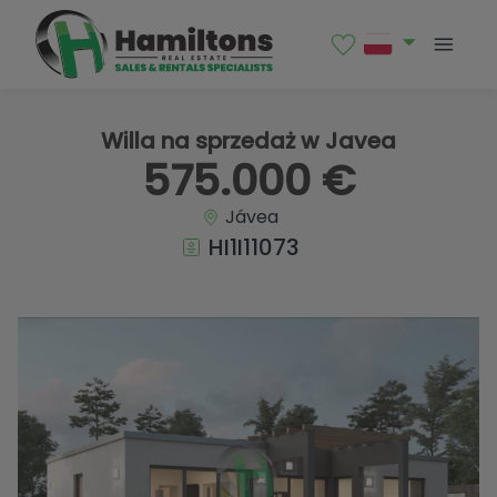
1 / 6
Willa na sprzedaż w Javea
575.000 €
Jávea
HI1I11073