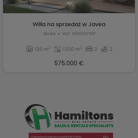
Willa na sprzedaż w Javea
Jávea
Ref. HI1VUOYWP
2
2
125 m
1.000 m
2
2
575.000 €