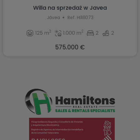
Willa na sprzedaż w Javea
Jávea
Ref. HI1I11073
2
2
125 m
1.000 m
2
2
575.000 €