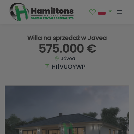
1 / 6
Willa na sprzedaż w Javea
575.000 €
Jávea
HI1VUOYWP