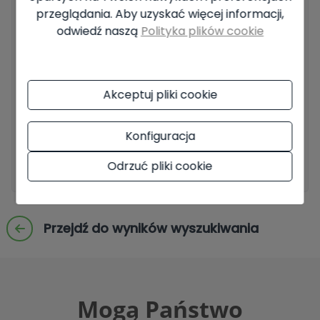
przeglądania. Aby uzyskać więcej informacji,
Podstawowe informacje na temat ochrony danych w
odwiedź naszą
Polityka plików cookie
oparciu o europejskie rozporządzenie o ochronie danych
(UE) 2016/679 (RODO).
+ Info
Przeczytałem i akceptuję
Informacja prawna
i
Polityka
Akceptuj pliki cookie
prywatności
Chcę otrzymywać nowe oferty
Konfiguracja
Wyślij zapytanie
Odrzuć pliki cookie
Przejdź do wyników wyszukiwania
Mogą Państwo