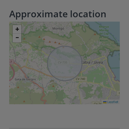
Approximate location
+
−
Leaflet