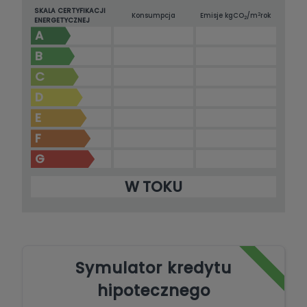
SKALA CERTYFIKACJI
2
Konsumpcja
Emisje kg
CO
/m
rok
2
ENERGETYCZNEJ
A
B
C
D
E
F
G
W TOKU
Symulator kredytu
hipotecznego