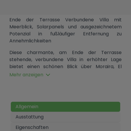
Ende der Terrasse Verbundene Villa mit
Meerblick, Solarpanels und ausgezeichnetem
Potenzial in fußläufiger Entfernung zu
Annehmlichkeiten
Diese charmante, am Ende der Terrasse
stehende, verbundene Villa in erhöhter Lage
bietet einen schönen Blick über Moraira, El
Portet und das Mittelmeer. Sie kombiniert
Mehr anzeigen
traditionellen mediterranen Charakter mit
geräumigem Wohnraum, energieeffizienten
Merkmalen und herausragendem Potenzial. Die
Immobilie bietet die Privatsphäre einer Villa mit
Allgemein
dem Komfort eines pflegeleichten Grundstücks
und ist ideal als Dauerwohnsitz, Ferienhaus oder
Ausstattung
Investitionsmöglichkeit.
Eigenschaften