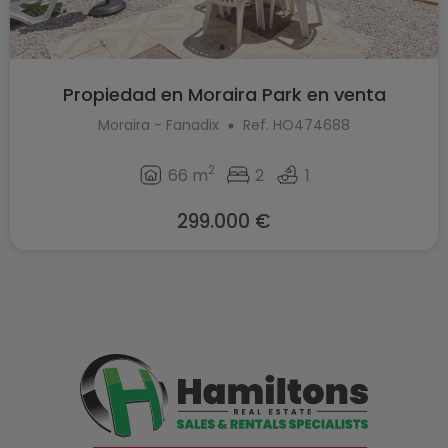
Propiedad en Moraira Park en venta
Moraira - Fanadix
Ref. HO474688
2
66 m
2
1
299.000 €