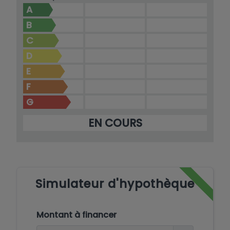
A
B
C
D
E
F
G
EN COURS
Simulateur d'hypothèque
Montant à financer