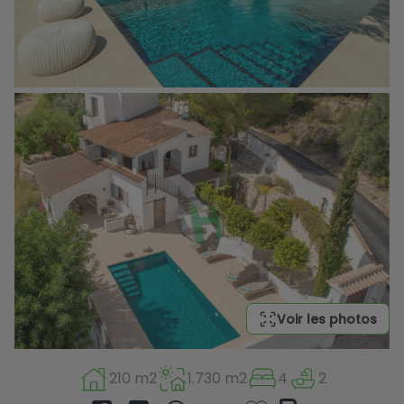
Voir les photos
210 m2
1.730 m2
4
2