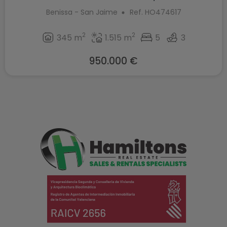
Benissa - San Jaime
Ref. HO474617
2
2
345 m
1.515 m
5
3
950.000 €