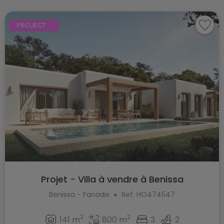
PROJECT
Projet - Villa à vendre à Benissa
Benissa - Fanadix
Ref. HO474547
2
2
141 m
800 m
3
2