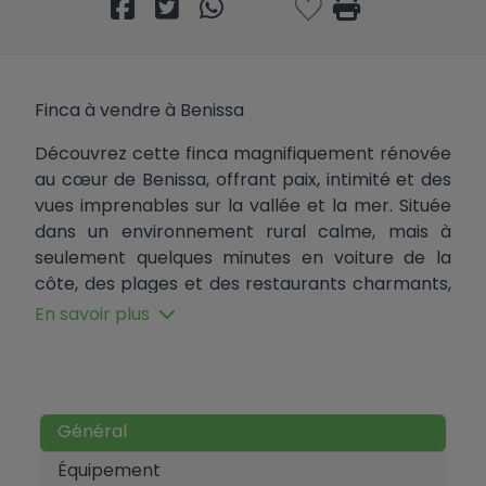
Finca à vendre à Benissa
Découvrez cette finca magnifiquement rénovée
au cœur de Benissa, offrant paix, intimité et des
vues imprenables sur la vallée et la mer. Située
dans un environnement rural calme, mais à
seulement quelques minutes en voiture de la
côte, des plages et des restaurants charmants,
cette propriété allie parfaitement le mode de
En savoir plus
vie méditerranéen à confort et style.
Récemment rénovée dans son ensemble, la
finca dispose de nouvelles fenêtres, de salles de
bains modernes, de sols mis à jour et d'une
Général
cuisine entièrement équipée, le tout fini dans un
Équipement
élégant style méditerranéen. Les espaces