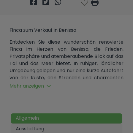
Finca zum Verkauf in Benissa
Entdecken Sie diese wunderschön renovierte
Finca im Herzen von Benissa, die Frieden,
Privatsphäre und atemberaubende Blick auf das
Tal und das Meer bietet. In ruhiger, ländlicher
Umgebung gelegen und nur eine kurze Autofahrt
von der Küste, den Stränden und charmanten
Restaurants entfernt, vereint diese Immobilie
Mehr anzeigen
das Leben im mediterranen Stil mit Komfort und
Eleganz.
Vor kurzem komplett renoviert, verfügt die Finca
über neue Fenster, moderne Badezimmer,
Allgemein
aktualisierte Fußböden und eine voll
Ausstattung
ausgestattete Küche, alles in elegantem