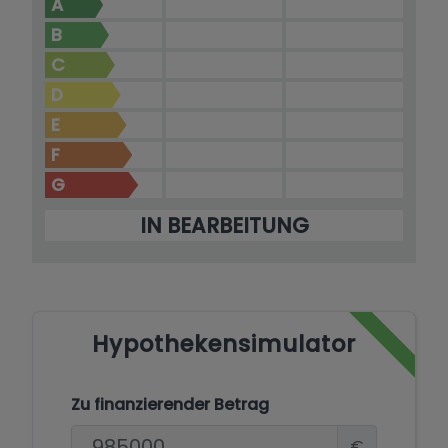
A
B
C
D
E
F
G
IN BEARBEITUNG
Hypothekensimulator
Zu finanzierender Betrag
€