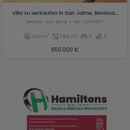
Villa zu verkaufen in San Jaime, Benissa...
Benissa - San Jaime
Ref. HO474617
2
2
345 m
1.515 m
5
3
950.000 €