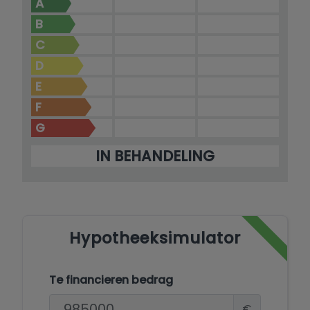
A
B
C
D
E
F
G
IN BEHANDELING
Hypotheeksimulator
Te financieren bedrag
€