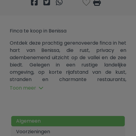
Finca te koop in Benissa
Ontdek deze prachtig gerenoveerde finca in het
hart van Benissa, die rust, privacy en
adembenemend uitzicht op de vallei en de zee
biedt. Gelegen in een rustige landelijke
omgeving, op korte rijafstand van de kust,
stranden en charmante restaurants,
combineert dit pand perfect het mediterrane
Toon meer
leven met comfort en stijl.
Onlangs volledig gerenoveerd, beschikt de finca
over nieuwe ramen, moderne badkamers,
vernieuwde vloeren en een volledig uitgeruste
Algemeen
keuken, allemaal afgewerkt in een elegante
Voorzieningen
mediterrane stijl. Ook de buitenruimtes zijn