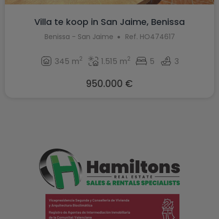
Villa te koop in San Jaime, Benissa
Benissa - San Jaime
Ref. HO474617
2
2
345 m
1.515 m
5
3
950.000 €