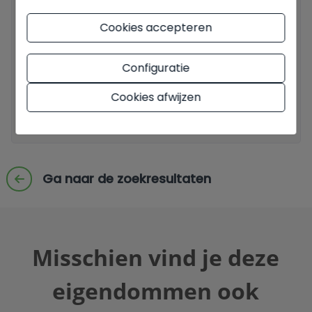
2016/679 (GDPR).
+ Info
Cookies accepteren
Ik heb de
wettelijke bepalingen
en het
privacybeleid
gelezen
en accepteer deze.
Configuratie
Ik accepteer commerciële zendingen
Cookies afwijzen
Stuur een aanvraag
Ga naar de zoekresultaten
Misschien vind je deze
eigendommen ook