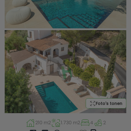
Foto's tonen
210 m2
1.730 m2
4
2