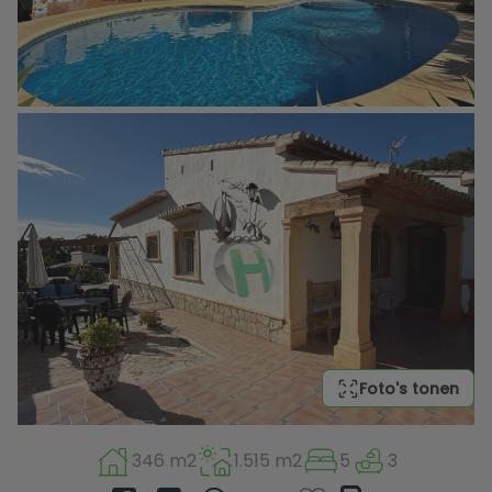
Foto's tonen
346 m2
1.515 m2
5
3