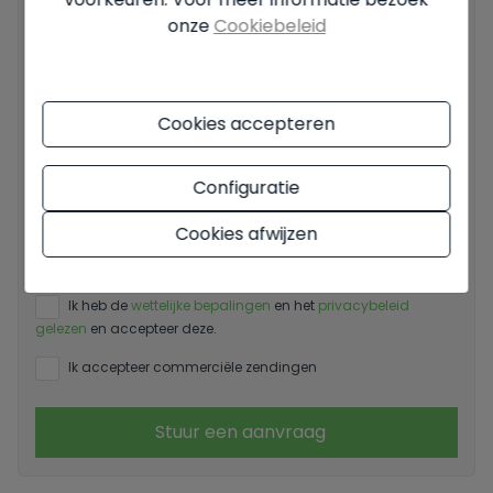
onze
Cookiebeleid
Jouw bericht
Cookies accepteren
Configuratie
Basisinformatie over gegevensbescherming op basis van
Cookies afwijzen
de Europese Verordening Gegevensbescherming (EU)
2016/679 (GDPR).
+ Info
Ik heb de
wettelijke bepalingen
en het
privacybeleid
gelezen
en accepteer deze.
Ik accepteer commerciële zendingen
Stuur een aanvraag