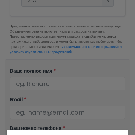
Предложение зависит от наличия и окончательного решения владельца.
Объявленная цена не включает налоги и расходы на покупку.
Представленная информация может содержать ошибки, не является
частью какого-либо договора и может быть изменена в любое время без
предварительного уведомления.
Ознакомьтесь со всей информацией об
условиях опубликованных предложений.
Ваше полное имя
*
Email
*
Ваш номер телефона
*