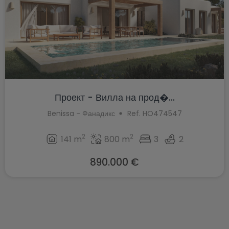
Проект - Вилла на прод�...
Benissa - Фанадикс
Ref. HO474547
2
2
141 m
800 m
3
2
890.000 €