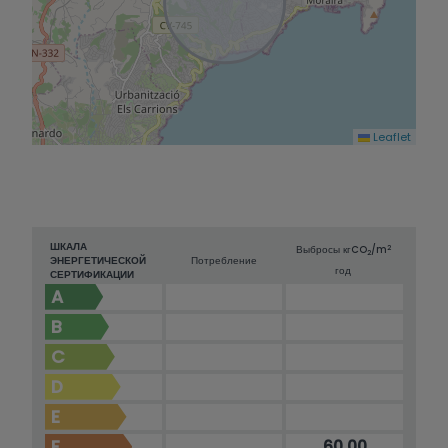
Leaflet
ШКАЛА
2
Выбросы кг
CO
/m
2
ЭНЕРГЕТИЧЕСКОЙ
Потребление
год
СЕРТИФИКАЦИИ
A
B
C
D
E
F
60.00