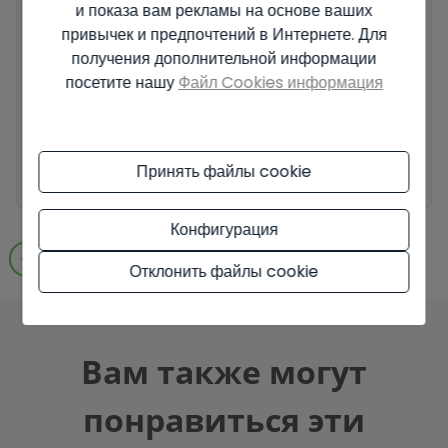
и показа вам рекламы на основе ваших
регламента по защите данных (EU) 2016/679 (GDPR).
+ Info
привычек и предпочтений в Интернете. Для
Я прочитал и принял
Официальное уведомление
и
Политику
получения дополнительной информации
конфиденциальности
.
посетите нашу
Файл Cookies информация
Я принимаю коммерческие рассылки
Отправить запрос
Принять файлы cookie
Конфигурация
Перейти к результатам поиска
Отклонить файлы cookie
Вам также могут
понравиться эти