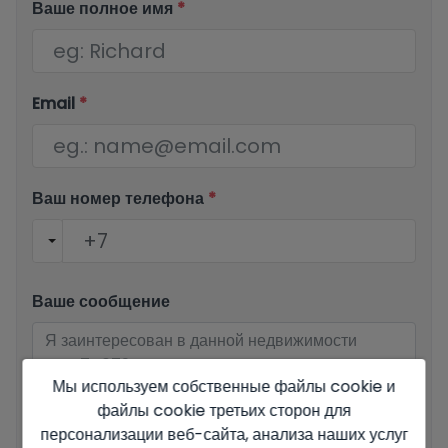
Ваше полное имя
*
Email
*
Ваш номер телефона
*
Ваше сообщение
Мы используем собственные файлы cookie и
файлы cookie третьих сторон для
персонализации веб-сайта, анализа наших услуг
Основные сведения о защите данных на основе Европейского