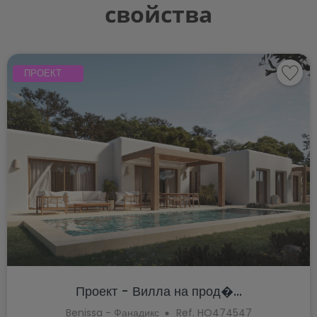
свойства
ПРОЕКТ
Проект - Вилла на прод�...
Benissa - Фанадикс
Ref. HO474547