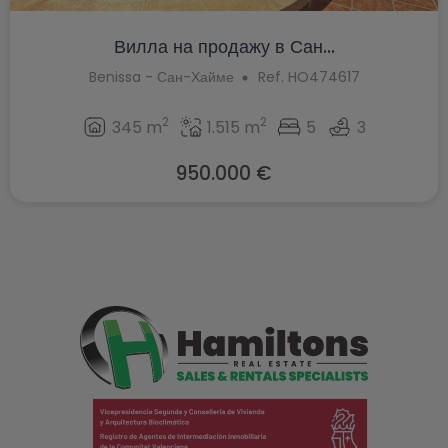
Вилла на продажу в Сан...
Benissa - Сан-Хайме
Ref. HO474617
2
2
345 m
1.515 m
5
3
950.000 €