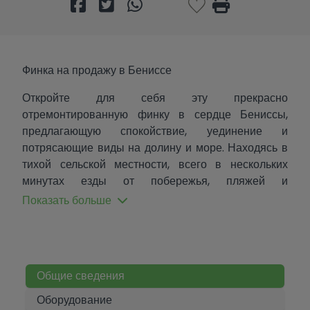
Финка на продажу в Бениссе
Откройте для себя эту прекрасно
отремонтированную финку в сердце Бениссы,
предлагающую спокойствие, уединение и
потрясающие виды на долину и море. Находясь в
тихой сельской местности, всего в нескольких
минутах езды от побережья, пляжей и
очаровательных ресторанов, эта собственность
Показать больше
идеально сочетает средиземноморский стиль
жизни с комфортом и элегантностью.
Недавно отремонтированная, финка обладает
новыми окнами, современными ванными
Общие сведения
комнатами, обновленным полом и полностью
Оборудование
оборудованной кухней, выполненной в элегантном