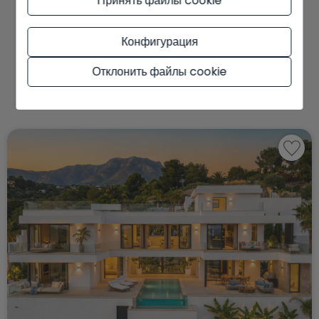
Принять файлы cookie
Вам также могут
Конфигурация
понравиться эти
Отклонить файлы cookie
свойства