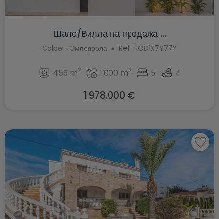
Шале/Вилла на продажа ...
Calpe - Эмпедрола
Ref. HOD1X7Y77Y
2
2
456 m
1.000 m
5
4
1.978.000 €