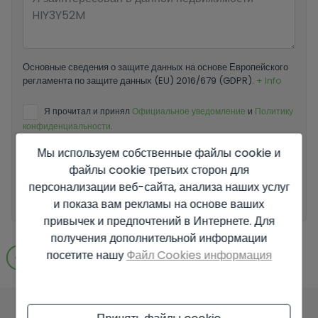
Основные сведения о защите данных на основе Европейского
регламента по защите данных (EU) 2016/679 (GDPR).
+ Info
Я прочитал и принял
Официальное уведомление
и
Политику
конфиденциальности
.
Мы используем собственные файлы cookie и
Я принимаю коммерческие рассылки
файлы cookie третьих сторон для
персонализации веб-сайта, анализа наших услуг
Отправить запрос
и показа вам рекламы на основе ваших
привычек и предпочтений в Интернете. Для
получения дополнительной информации
посетите нашу
Файл Cookies информация
Перейти к результатам поиска