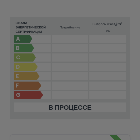
ШКАЛА
2
Выбросы кг
CO
/m
2
ЭНЕРГЕТИЧЕСКОЙ
Потребление
год
СЕРТИФИКАЦИИ
A
B
C
D
E
F
G
В ПРОЦЕССЕ