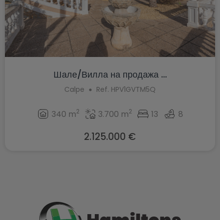
Шале/Вилла на продажа ...
Calpe
Ref. HPV1GVTM5Q
2
2
340 m
3.700 m
13
8
2.125.000 €