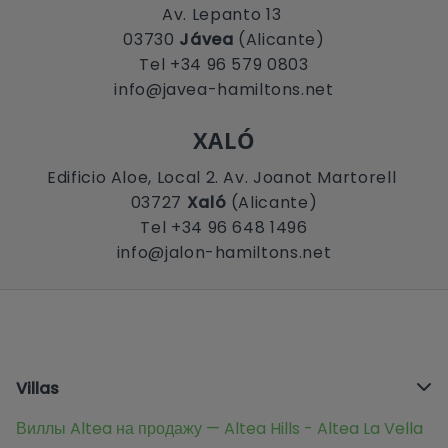
Av. Lepanto 13
03730
Jávea
(Alicante)
Tel +34 96 579 0803
info@javea-hamiltons.net
XALÓ
Edificio Aloe, Local 2. Av. Joanot Martorell
03727
Xaló
(Alicante)
Tel +34 96 648 1496
info@jalon-hamiltons.net
Villas
Виллы Altea на продажу — Altea Hills - Altea La Vella