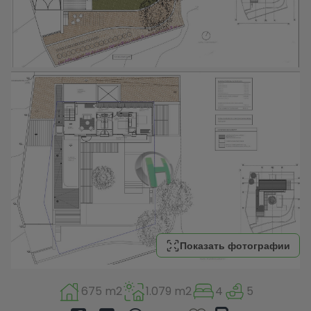
Показать фотографии
675 m2
1.079 m2
4
5