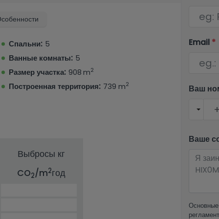
собенности
Email
*
Спальни:
5
Ванные комнаты:
5
2
Размер участка:
908 m
2
Построенная территория:
739 m
Ваш но
Ваше с
Выбросы кг
2
CO
/m
год
2
Основные 
регламент