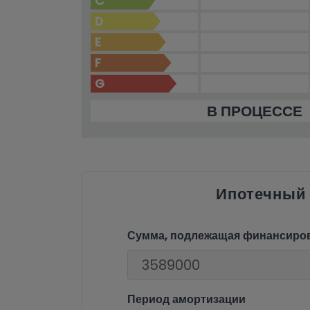
C
D
E
F
G
В ПРОЦЕССЕ
Ипотечный
Сумма, подлежащая финансиро
Период амортизации