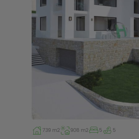
739 m2
908 m2
5
5