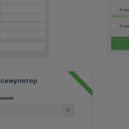
Я про
конфиденц
Я при
 симулятор
ванию
€