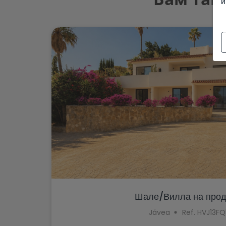
и
Шале/Вилла на прода
Jávea
Ref. HVJ13FQ