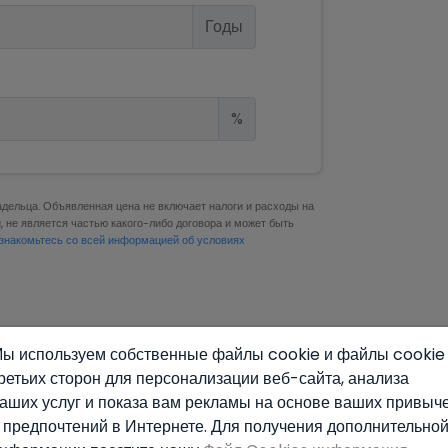
Годы
%
адельца. Объявленная цена не включает налоги и расходы на
 не является частью какого-либо договора и может быть
знакомьтесь со всей информацией об условиях
ы используем собственные файлы cookie и файлы cookie
ретьих сторон для персонализации веб-сайта, анализа
аших услуг и показа вам рекламы на основе ваших привыч
 предпочтений в Интернете. Для получения дополнительно
же могут понравиться эти 