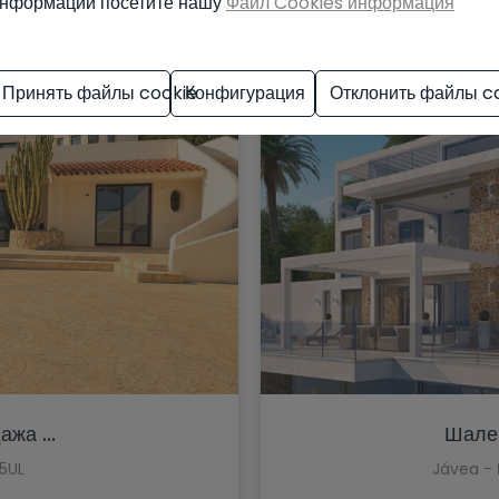
нформации посетите нашу
Файл Cookies информация
Принять файлы cookie
Конфигурация
Отклонить файлы c
жа ...
Шале/
5UL
Jávea - 