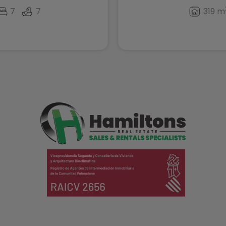
7
7
319 m