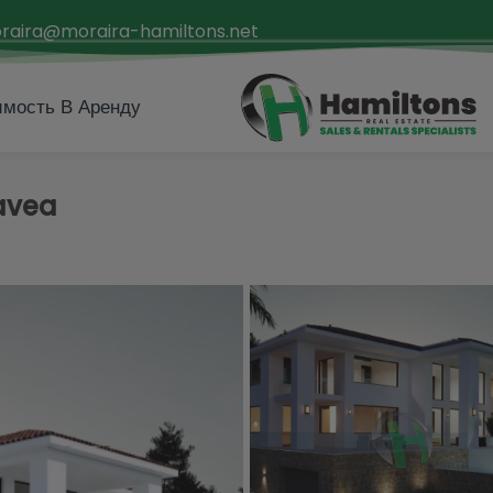
raira@moraira-hamiltons.net
мость В Аренду
avea