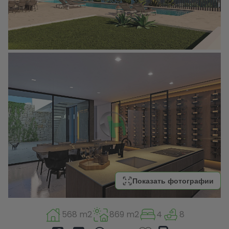
Показать фотографии
568 m2
869 m2
4
8