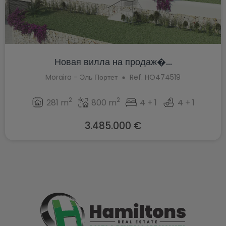
Новая вилла на продаж�...
Moraira - Эль Портет
Ref. HO474519
2
2
281 m
800 m
4 + 1
4 + 1
3.485.000 €