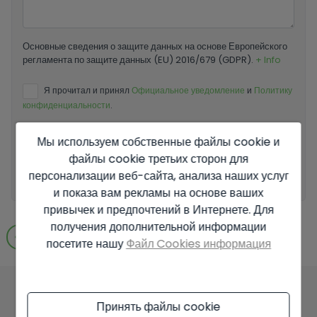
Основные сведения о защите данных на основе Европейского
регламента по защите данных (EU) 2016/679 (GDPR).
+ Info
Я прочитал и принял
Официальное уведомление
и
Политику
конфиденциальности
.
Я принимаю коммерческие рассылки
Мы используем собственные файлы cookie и
файлы cookie третьих сторон для
Отправить запрос
персонализации веб-сайта, анализа наших услуг
и показа вам рекламы на основе ваших
привычек и предпочтений в Интернете. Для
получения дополнительной информации
Перейти к результатам поиска
посетите нашу
Файл Cookies информация
Принять файлы cookie
Вам также могут