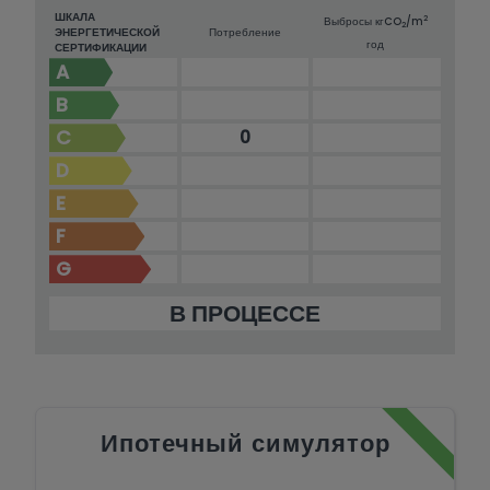
ШКАЛА
2
Выбросы кг
CO
/m
2
ЭНЕРГЕТИЧЕСКОЙ
Потребление
год
СЕРТИФИКАЦИИ
A
B
C
0
D
E
F
G
В ПРОЦЕССЕ
Ипотечный симулятор