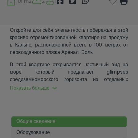
101 m2
2
1
Откройте для себя элегантность побережья в этой
красиво отремонтированной квартире на продажу
в Кальпе, расположенной всего в 100 метрах от
первозданного пляжа Аренал-Боль.
В этой квартире открывается частичный вид на
море, который предлагает glimpses
средиземноморского горизонта из отдельных
комнат и с террасы.
Показать больше
Этот просторный, светлый дом был продуманно
обновлён до современных стандартов, сохранив
при этом приветливую, воздушную атмосферу.
Независимая кухня полностью оборудована
Общие сведения
совершенно новой техникой, идеально
Оборудование
подходящей для лёгкой подготовки блюд или