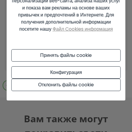
персонализации веб-сайта, анализа наших услуг
Основные сведения о защите данных на основе Европейского
и показа вам рекламы на основе ваших
регламента по защите данных (EU) 2016/679 (GDPR).
+ Info
привычек и предпочтений в Интернете. Для
получения дополнительной информации
Я прочитал и принял
Официальное уведомление
и
Политику
посетите нашу
Файл Cookies информация
конфиденциальности
.
Я принимаю коммерческие рассылки
Принять файлы cookie
Отправить запрос
Конфигурация
Отклонить файлы cookie
Перейти к результатам поиска
Вам также могут