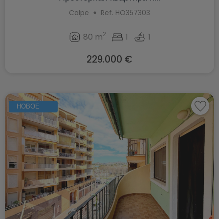
Calpe
Ref. HO357303
2
80 m
1
1
229.000 €
НОВОЕ