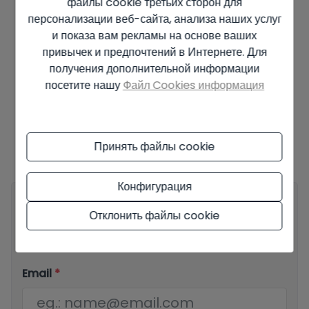
файлы cookie третьих сторон для
Процентная ставка
персонализации веб-сайта, анализа наших услуг
и показа вам рекламы на основе ваших
%
привычек и предпочтений в Интернете. Для
получения дополнительной информации
посетите нашу
Файл Cookies информация
Предложение зависит от наличия и окончательного решения владельца.
Объявленная цена не включает налоги и расходы на покупку.
Представленная информация может содержать ошибки, не является
частью какого-либо договора и может быть изменена в любое время без
Принять файлы cookie
предварительного уведомления.
Ознакомьтесь со всей информацией об
условиях опубликованных предложений.
Конфигурация
Ваше полное имя
*
Отклонить файлы cookie
Email
*