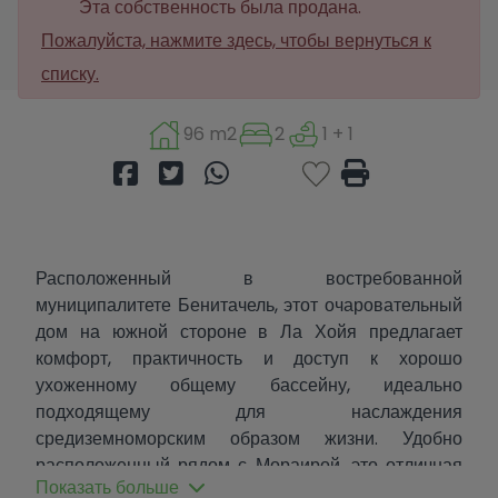
Эта собственность была продана.
Пожалуйста, нажмите здесь, чтобы вернуться к
списку.
96 m2
2
1 + 1
Расположенный в востребованной
муниципалитете Бенитачель, этот очаровательный
дом на южной стороне в Ла Хойя предлагает
комфорт, практичность и доступ к хорошо
ухоженному общему бассейну, идеально
подходящему для наслаждения
средиземноморским образом жизни. Удобно
расположенный рядом с Мораирой, это отличная
Показать больше
возможность для покупателей, ищущих