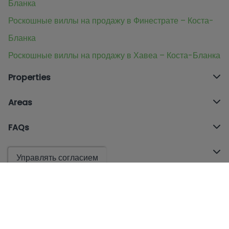
Бланка
Роскошные виллы на продажу в Финестрате – Коста-
Бланка
Роскошные виллы на продажу в Хавеа – Коста-Бланка
Properties
Areas
FAQs
Offices
Управлять согласием
© 2026
INMO HAMILTONS REAL ESTATE SL
- All Rights Reserved