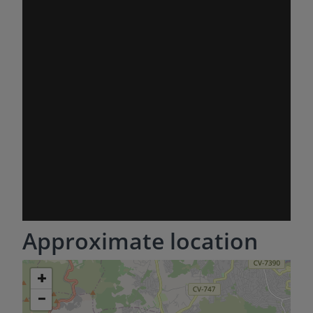
превосходная возможность на конкурентном
рынке недвижимости в Мораире.
Approximate location
+
−