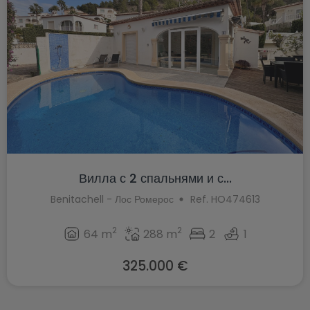
Вилла с 2 спальнями и с...
Benitachell - Лос Ромерос
Ref. HO474613
2
2
64 m
288 m
2
1
325.000 €