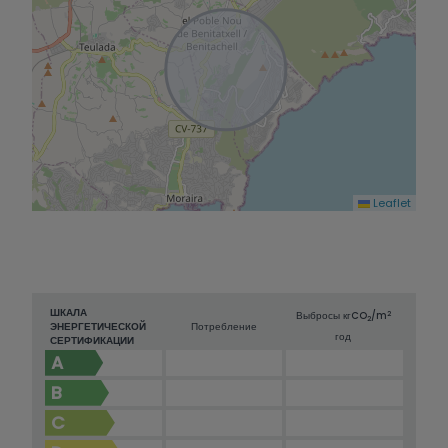
Leaflet
ШКАЛА
2
Выбросы кг
CO
/m
2
ЭНЕРГЕТИЧЕСКОЙ
Потребление
год
СЕРТИФИКАЦИИ
A
B
C