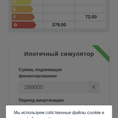
D
E
F
72.00
G
379.00
Ипотечный симулятор
Сумма, подлежащая
финансированию
€
Период амортизации
Годы
Мы используем собственные файлы cookie и