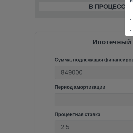
и
В ПРОЦЕССЕ
Ипотечный
Сумма, подлежащая финансиро
Период амортизации
Процентная ставка