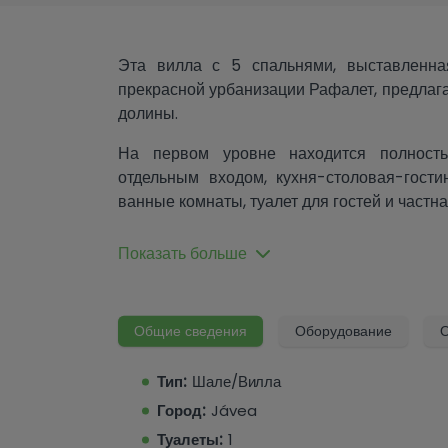
Эта вилла с 5 спальнями, выставленн
прекрасной урбанизации Рафалет, предлаг
долины.
На первом уровне находится полност
отдельным входом, кухня-столовая-гости
ванные комнаты, туалет для гостей и частна
На верхнем этаже находится зона открыто
Показать больше
спальни с ванными комнатами и впе
подходящая для развлечений. Дополните
подъездную дорожку, дополнительное м
Общие сведения
Оборудование
О
бассейн, камин, кабинет, уличный бар 
наслаждения средиземноморскими вечерам
Тип:
Шале/Вилла
Вилла расположена всего в 5 минутах езды
Город:
Jávea
от пляжа Аренал, рядом имеются рестора
Туалеты:
1