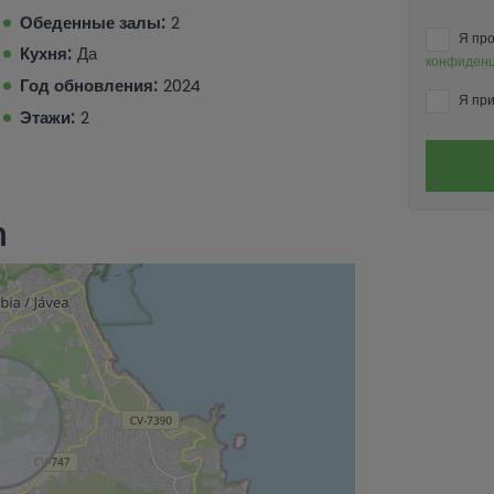
 как для семейного проживания, так и для
Обеденные залы:
2
Я про
Кухня:
Да
конфиденц
а уже сегодня!
Год обновления:
2024
Я при
Этажи:
2
n