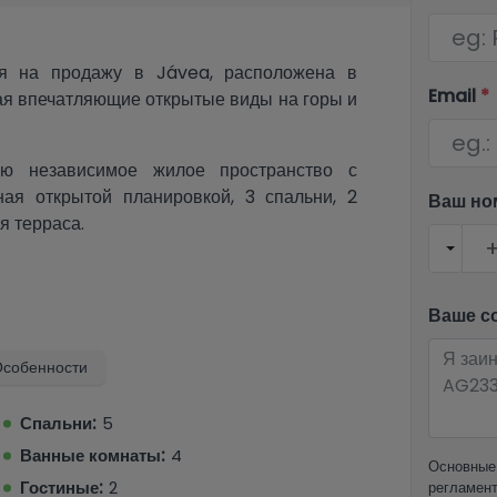
ая на продажу в Jávea, расположена в
Email
*
ая впечатляющие открытые виды на горы и
ью независимое жилое пространство с
ная открытой планировкой, 3 спальни, 2
Ваш но
я терраса.
го плана, кухня в американском стиле, 2
чатляющая крытая терраса, идеально
Ваше с
льные характеристики включают частную
есто для парковки, кладовую, частный
собенности
и зону отдыха, идеально подходящие для
и.
Спальни:
5
 от Гольф-клуба Хавея, в 10 минутах езды
Ванные комнаты:
4
Основные 
ны, бары и две международные школы. Эта
Гостиные:
2
регламент