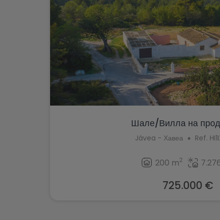
Шале/Вилла на прода
Jávea - Хавеа
Ref. HI
2
200 m
7.27
725.000 €