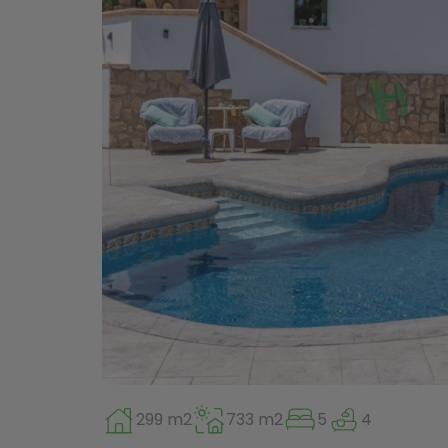
299 m2
733 m2
5
4