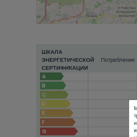
ШКАЛА
ЭНЕРГЕТИЧЕСКОЙ
Потребление
СЕРТИФИКАЦИИ
A
B
C
D
М
E
т
F
н
и
G