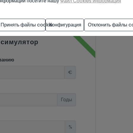
нформации посетите нашу
Файл Cookies информация
Принять файлы cookie
Конфигурация
Отклонить файлы c
 симулятор
ванию
€
Годы
%