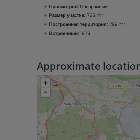
вилла на Коста-Бланке идеально подходит
Просмотров:
Панорамный
отдыха на Средиземноморье.
2
Размер участка:
733 m
Свяжитесь с Hamiltons Jávea для просмотр
2
Построенная территория:
299 m
Встроенный:
1978
Approximate locatio
+
−