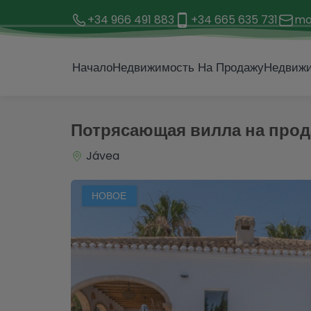
+34 966 491 883
+34 665 635 731
mo
1 / 54
Начало
Недвижимость На Продажу
Недвижи
Потрясающая вилла на прод
Jávea
НОВОЕ