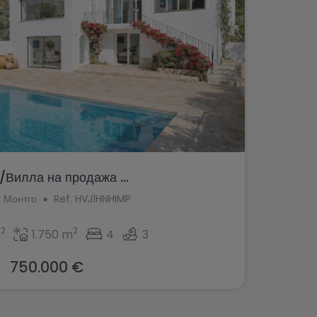
Вилла на продажа ...
 Монтго
Ref. HVJ1HNHIMP
2
2
m
1.750 m
4
3
750.000 €