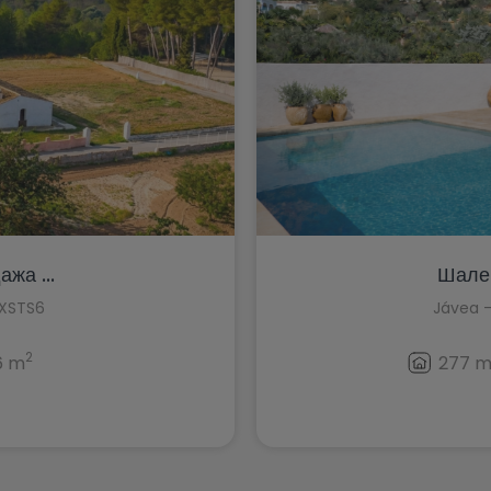
жа ...
Шале/
1IXSTS6
Jávea -
2
6 m
277 