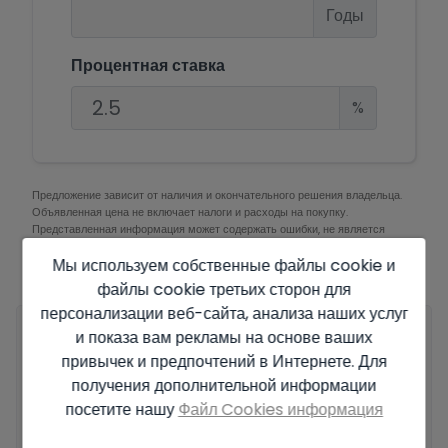
Годы
Процентная ставка
%
Предложение зависит от наличия и окончательного решения владельца.
Объявленная цена не включает налоги и расходы на покупку.
Представленная информация может содержать ошибки, не является
частью какого-либо договора и может быть изменена в любое время без
Мы используем собственные файлы cookie и
предварительного уведомления.
Ознакомьтесь со всей информацией об
условиях опубликованных предложений.
файлы cookie третьих сторон для
персонализации веб-сайта, анализа наших услуг
и показа вам рекламы на основе ваших
Ваше полное имя
*
привычек и предпочтений в Интернете. Для
получения дополнительной информации
посетите нашу
Файл Cookies информация
Email
*