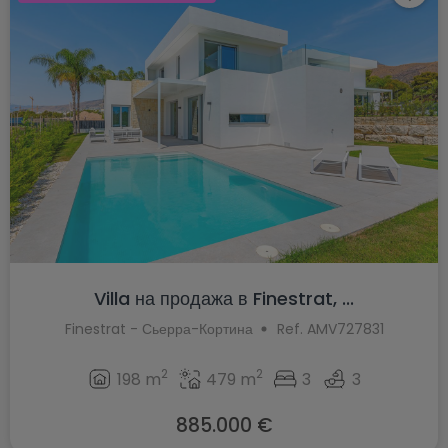
Villa на продажа в Finestrat, ...
Finestrat - Сьерра-Кортина
Ref. AMV727831
2
2
198 m
479 m
3
3
885.000 €