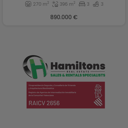
2
2
270 m
396 m
3
3
890.000 €