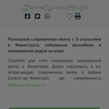
224 m2
749 m2
3
3
Роскошная современная вилла с 3 спальнями
в Финестрате, пейзажным бассейном и
панорамным видом на море
Откройте для себя очарование современной
виллы в Финестрате. Добро пожаловать в эту
потрясающую современную виллу в районе
Балкон-де-Финестрат, где современность
встречается с природой и комфортом. Площадь
Показать больше
дома составляет 224 м², а площадь участка — 749
м². Эта вилла предлагает просторное и хорошо
распределенное пространство, идеально
подходящее для тех, кто ищет просторное и