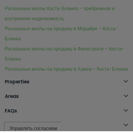
Роскошные виллы Коста-Бланка – прибрежная и
внутренняя недвижимость
Роскошные виллы на продажу в Морайре – Коста-
Бланка
Роскошные виллы на продажу в Финестрате – Коста-
Бланка
Роскошные виллы на продажу в Хавеа – Коста-Бланка
Properties
Areas
FAQs
Offices
Управлять согласием