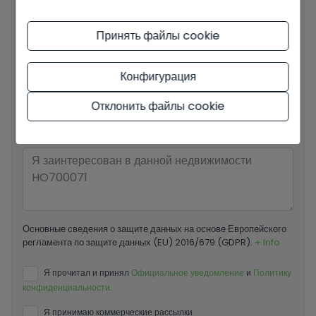
Принять файлы cookie
Ваш номер телефона
*
Конфигурация
Отклонить файлы cookie
Ваше сообщение
Основные сведения о защите данных на основе Европейского
регламента по защите данных (EU) 2016/679 (GDPR).
+ Info
Я прочитал и принял
Официальное уведомление
и
Политику
конфиденциальности
.
Я принимаю коммерческие рассылки