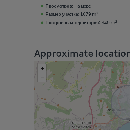
Просмотров:
На море
2
Размер участка:
1.079 m
2
Построенная территория:
349 m
Approximate locatio
+
−