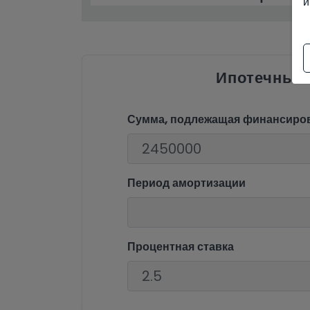
и
Ипотечный
Сумма, подлежащая финансиро
Период амортизации
Процентная ставка