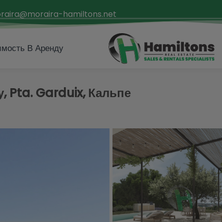
raira@moraira-hamiltons.net
мость В Аренду
 Pta. Garduix, Кальпе