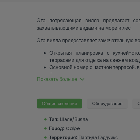
Эта потрясающая вилла предлагает с
захватывающими видами на море и лес.
Эта вилла предоставляет замечательную в
Открытая планировка с кухней-ст
террасами для отдыха на свежем возд
Основной номер с частной террасой, 
Дополнительные спальни и ванные ком
Показать больше
Экологически чистые материалы и отд
Проект с лицензией - готовый к строи
Свяжитесь с Hamiltons - мы поможем вам 
Общие сведения
Оборудование
О
Тип:
Шале/Вилла
Город:
Calpe
Территория:
Партида Гардуикс