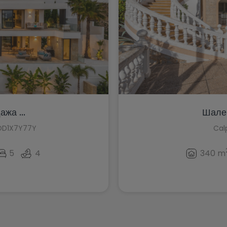
жа ...
Шале/
HOD1X7Y77Y
Cal
5
4
340 m