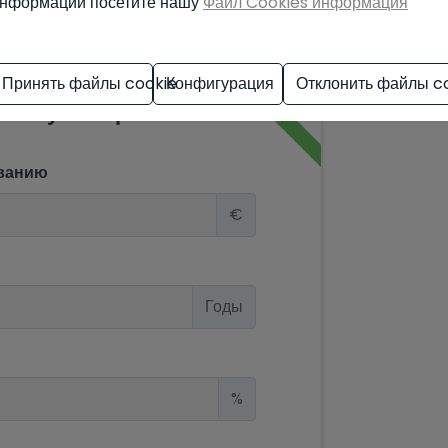
нформации посетите нашу
Файл Cookies информация
Принять файлы cookie
Конфигурация
Отклонить файлы c
 симулятор
ванию
€
Годы
%