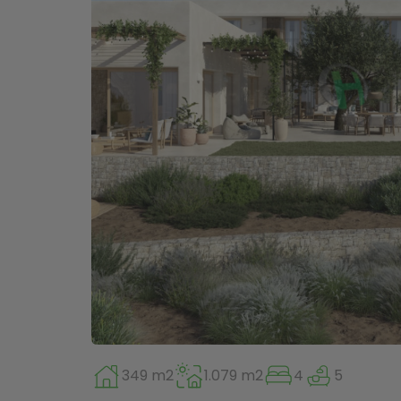
349 m2
1.079 m2
4
5