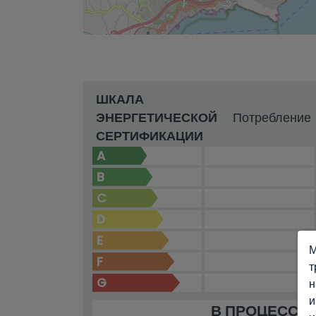
ШКАЛА
ЭНЕРГЕТИЧЕСКОЙ
Потребление
СЕРТИФИКАЦИИ
A
B
C
D
E
М
F
т
G
н
и
В ПРОЦЕССЕ