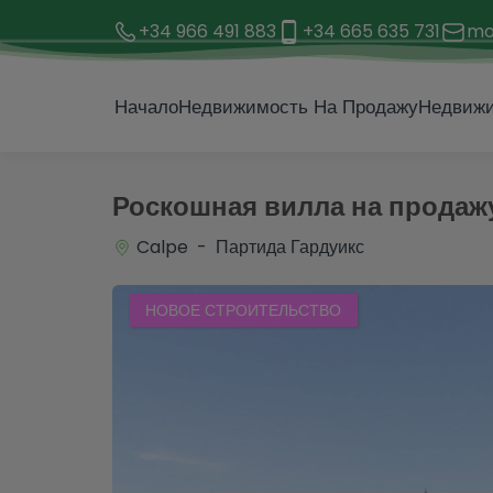
+34 966 491 883
+34 665 635 731
mo
1 / 9
Начало
Недвижимость На Продажу
Недвижи
Роскошная вилла на продажу,
Calpe - Партида Гардуикс
НОВОЕ СТРОИТЕЛЬСТВО