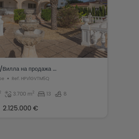
Вилла на продажа ...
pe
Ref. HPV1GVTM5Q
2
2
3.700 m
13
8
2.125.000 €