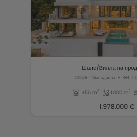
Шале/Вилла на прода
Calpe - Эмпедрола
Ref. 
2
2
456 m
1.000 m
1.978.000 €