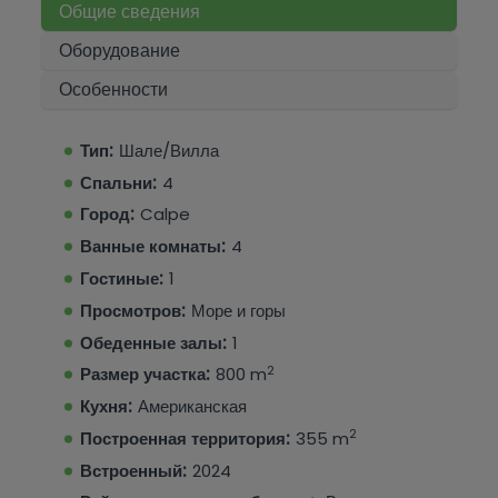
частный бассейн и просторную террасу. Удобная
Общие сведения
парковка также включена. Расположенная в
Оборудование
спокойном, но хорошо связанном районе Кальпе,
Особенности
эта исключительная недвижимость сочетает в себе
роскошь, уединение и средиземноморское
очарование.
Тип:
Шале/Вилла
Спальни:
4
Запланируйте просмотр сегодня с Hamiltons! Мы
поможем вам в этом!
Город:
Calpe
Ванные комнаты:
4
Гостиные:
1
Просмотров:
Море и горы
Обеденные залы:
1
2
Размер участка:
800 m
Кухня:
Американская
2
Построенная территория:
355 m
Встроенный:
2024