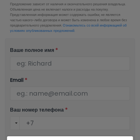
Предложение зависит от наличия и окончательного решения владельца.
Объявленная цена не включает налоги и расходы на покупку.
Представленная информация может содержать ошибки, не является
частью какого-либо договора и может быть изменена в любое время без
предварительного уведомления.
Ознакомьтесь со всей информацией об
условиях опубликованных предложений.
Ваше полное имя
*
Email
*
Ваш номер телефона
*