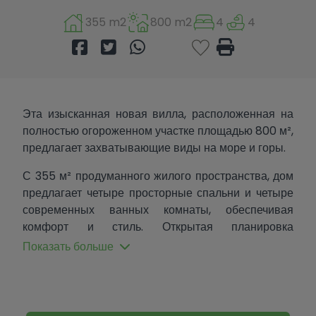
355 m2
800 m2
4
4
Эта изысканная новая вилла, расположенная на
полностью огороженном участке площадью 800 м²,
предлагает захватывающие виды на море и горы.
С 355 м² продуманного жилого пространства, дом
предлагает четыре просторные спальни и четыре
современных ванных комнаты, обеспечивая
комфорт и стиль. Открытая планировка
увеличивает естественное освещение и
Показать больше
безупречно соединяет внутренние и внешние
пространства.
Снаружи прекрасно оформленный сад окружает