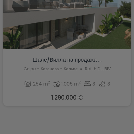
Шале/Вилла на продажа ...
Calpe - Казанова - Кальпе
Ref. HIDJJBIV
2
2
254 m
1.005 m
3
3
1.290.000 €