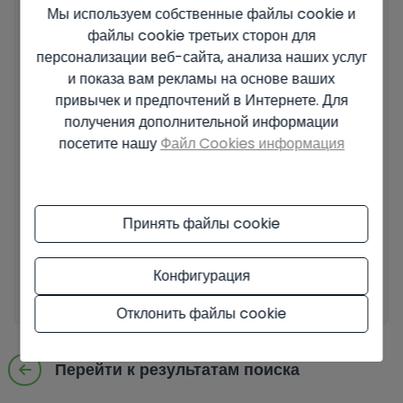
Ваше сообщение
Мы используем собственные файлы cookie и
файлы cookie третьих сторон для
персонализации веб-сайта, анализа наших услуг
и показа вам рекламы на основе ваших
привычек и предпочтений в Интернете. Для
получения дополнительной информации
Основные сведения о защите данных на основе Европейского
посетите нашу
Файл Cookies информация
регламента по защите данных (EU) 2016/679 (GDPR).
+ Info
Я прочитал и принял
Официальное уведомление
и
Политику
конфиденциальности
.
Принять файлы cookie
Я принимаю коммерческие рассылки
Конфигурация
Отправить запрос
Отклонить файлы cookie
Перейти к результатам поиска