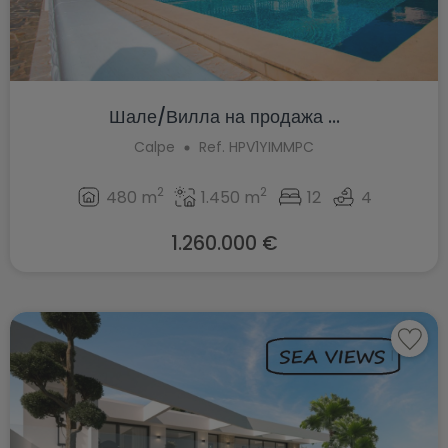
Шале/Вилла на продажа ...
Calpe
Ref. HPV1YIMMPC
2
2
480 m
1.450 m
12
4
1.260.000 €