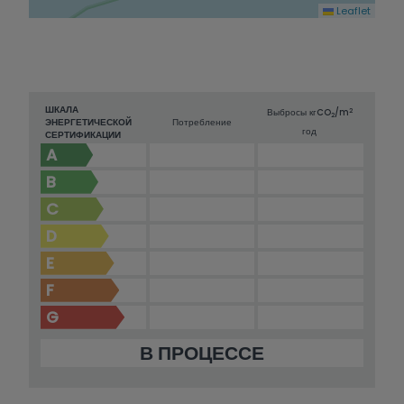
Leaflet
ШКАЛА
2
Выбросы кг
CO
/m
2
ЭНЕРГЕТИЧЕСКОЙ
Потребление
год
СЕРТИФИКАЦИИ
A
B
C
D
E
F
G
В ПРОЦЕССЕ