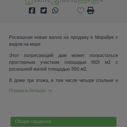
350 m2
1.601 m2
4
4
Роскошная новая вилла на продажу в Морайре с
видом на море
Этот потрясающий дом может похвастаться
просторным участком площадью 1601 м2 с
роскошной жилой площадью 350 м2.
В доме три этажа, в том числе четыре спальни и
пять ванных комнат. В главной гостиной у вас есть
Показать больше
гостиная, столовая и большая кухня, 3 спальни с
двуспальными кроватями, каждая с собственной
ванной комнатой и гостевой туалет. Ступеньки,
ведущие наверх, ведут на верхний этаж с большой
главной спальней и собственной террасой.
Общие сведения