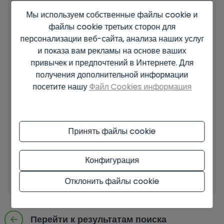
Мы используем собственные файлы cookie и
Ваше сообщение
файлы cookie третьих сторон для
персонализации веб-сайта, анализа наших услуг
и показа вам рекламы на основе ваших
привычек и предпочтений в Интернете. Для
получения дополнительной информации
Основные сведения о защите данных на основе Европейского
посетите нашу
Файл Cookies информация
регламента по защите данных (EU) 2016/679 (GDPR).
+ Info
Я прочитал и принял
Официальное уведомление
и
Политику
конфиденциальности
.
Принять файлы cookie
Я принимаю коммерческие рассылки
Конфигурация
Отправить запрос
Отклонить файлы cookie
Перейти к результатам поиска