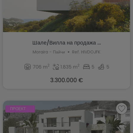
Шале/Вилла на продажа ...
Moraira - Пайчи
Ref. HIVDOJFK
2
2
706 m
1.835 m
5
5
3.300.000 €
ПРОЕКТ