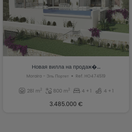
Новая вилла на продаж�...
Moraira - Эль Портет
Ref. HO474519
2
2
281 m
800 m
4 + 1
4 + 1
3.485.000 €