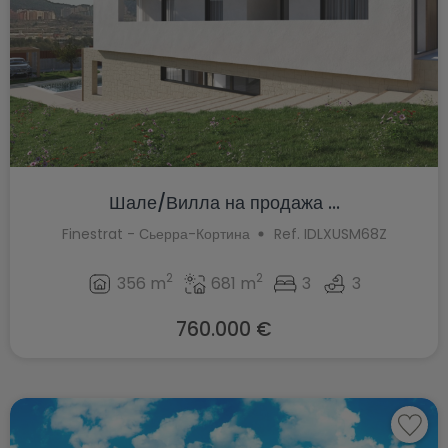
Шале/Вилла на продажа ...
Finestrat - Сьерра-Кортина
Ref. IDLXUSM68Z
2
2
356 m
681 m
3
3
760.000 €