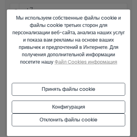
Мы используем собственные файлы cookie и
файлы cookie третьих сторон для
Ваше сообщение
персонализации веб-сайта, анализа наших услуг
и показа вам рекламы на основе ваших
привычек и предпочтений в Интернете. Для
получения дополнительной информации
посетите нашу
Файл Cookies информация
Основные сведения о защите данных на основе Европейского
регламента по защите данных (EU) 2016/679 (GDPR).
+ Info
Принять файлы cookie
Я прочитал и принял
Официальное уведомление
и
Политику
конфиденциальности
.
Конфигурация
Я принимаю коммерческие рассылки
Отклонить файлы cookie
Отправить запрос