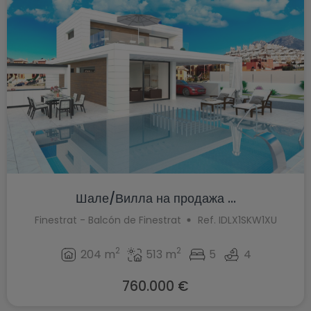
Шале/Вилла на продажа ...
Finestrat - Balcón de Finestrat
Ref. IDLX1SKW1XU
2
2
204 m
513 m
5
4
760.000 €