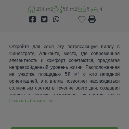
234 m2
511 m2
5
4
Откройте для себя эту потрясающую виллу в
Финестрате, Аликанте, место, где современная
элегантность и комфорт сочетаются, предлагая
непревзойденный уровень жизни. Расположенная
на участке площадью 511 м² с юго-западной
ориентацией, эта вилла позволяет наслаждаться
солнечным светом в течение всего дня, создавая
теплую и уютную атмосферу как внутри, так и
Показать больше
снаружи.
С общей площадью застройки 234 м² и полезной
площадью 220 м², эта вилла располагает пятью
просторными спальнями, обеспечивая достаточно