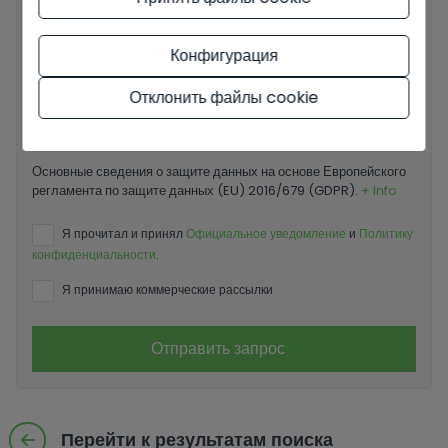
Ваше сообщение
Конфигурация
Отклонить файлы cookie
Основные сведения о защите данных на основе Европейского
регламента по защите данных (EU) 2016/679 (GDPR).
+ Info
Я прочитал и принял
Официальное уведомление
и
Политику
конфиденциальности
.
Я принимаю коммерческие рассылки
Отправить запрос
Перейти к результатам поиска