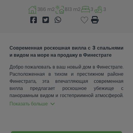
386 m2
813 m2
3
3
Современная роскошная вилла с 3 спальнями
и видом на море на продажу в Финестрате
Добро пожаловать в ваш новый дом в Финестрате.
Расположенная в тихом и престижном районе
Финестрата, эта впечатляющая современная
вилла предлагает роскошное убежище с
панорамным видом и гостеприимной атмосферой.
С 386 м² застроенной площади и просторным
Показать больше
участком земли 813 м² эта недвижимость
спроектирована для удовлетворения потребностей
тех, кто ищет комфорт, элегантность и
эксклюзивный образ жизни.