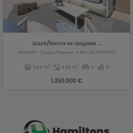
Шале/Вилла на продажа ...
Finestrat - Сьерра-Кортина
Ref. IDLX1G39G92
2
2
344 m
446 m
4
5
1.350.000 €