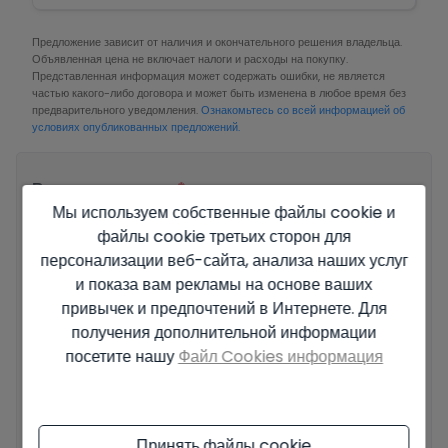
домом в прекрасном Финестрате.
Предложение зависит от наличия и окончательного решения владельца.
Объявленная цена не включает налоги и расходы на покупку.
Представленная информация может содержать ошибки, не является
частью какого-либо договора и может быть изменена в любое время без
предварительного уведомления.
Ознакомьтесь со всей информацией об
условиях опубликованных предложений.
Ваше полное имя
*
Мы используем собственные файлы cookie и
файлы cookie третьих сторон для
персонализации веб-сайта, анализа наших услуг
и показа вам рекламы на основе ваших
Email
*
привычек и предпочтений в Интернете. Для
получения дополнительной информации
посетите нашу
Файл Cookies информация
Ваш номер телефона
*
Принять файлы cookie