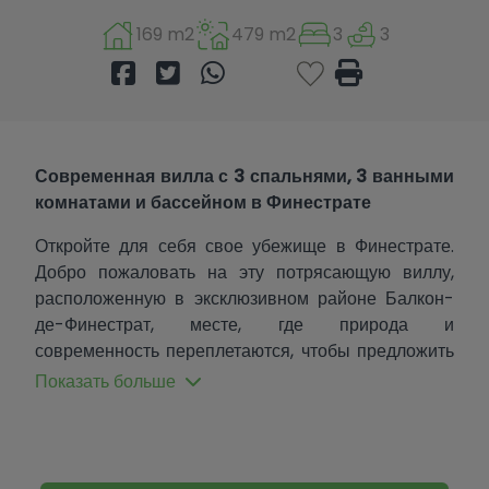
169 m2
479 m2
3
3
Современная вилла с 3 спальнями, 3 ванными
комнатами и бассейном в Финестрате
Откройте для себя свое убежище в Финестрате.
Добро пожаловать на эту потрясающую виллу,
расположенную в эксклюзивном районе Балкон-
де-Финестрат, месте, где природа и
современность переплетаются, чтобы предложить
вам непревзойденный образ жизни.
Показать больше
Расположенная в провинции Аликанте, эта
современная недвижимость занимает щедрый
участок земли площадью 479 м², предлагая
достаточно места и комфорта.