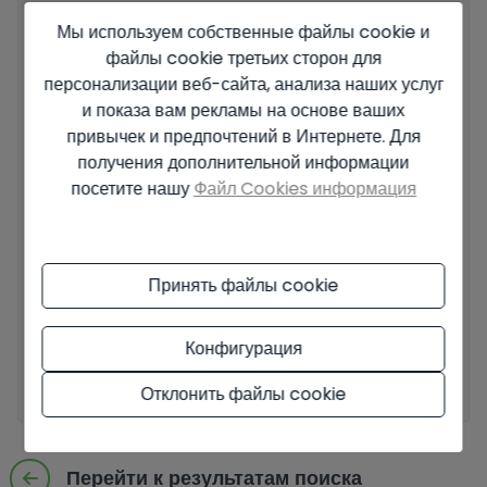
Мы используем собственные файлы cookie и
Ваше сообщение
файлы cookie третьих сторон для
персонализации веб-сайта, анализа наших услуг
и показа вам рекламы на основе ваших
привычек и предпочтений в Интернете. Для
получения дополнительной информации
Основные сведения о защите данных на основе Европейского
посетите нашу
Файл Cookies информация
регламента по защите данных (EU) 2016/679 (GDPR).
+ Info
Я прочитал и принял
Официальное уведомление
и
Политику
конфиденциальности
.
Принять файлы cookie
Я принимаю коммерческие рассылки
Конфигурация
Отправить запрос
Отклонить файлы cookie
Перейти к результатам поиска