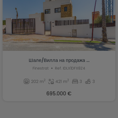
Шале/Вилла на продажа ...
Finestrat
Ref. IDLX1DFX8Z4
2
2
202 m
421 m
3
3
695.000 €