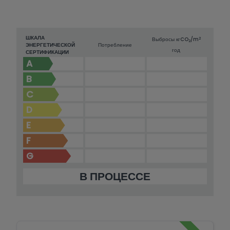
ШКАЛА
2
Выбросы кг
CO
/m
2
ЭНЕРГЕТИЧЕСКОЙ
Потребление
год
СЕРТИФИКАЦИИ
A
B
C
D
E
F
G
В ПРОЦЕССЕ