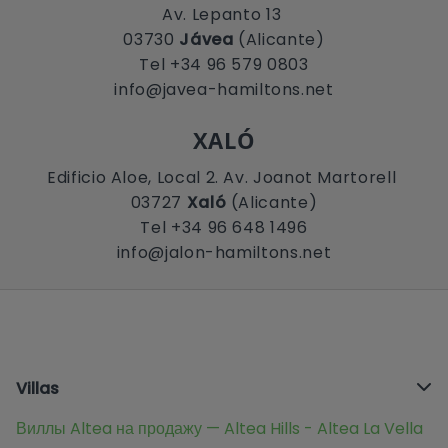
Av. Lepanto 13
03730
Jávea
(Alicante)
Tel +34 96 579 0803
info@javea-hamiltons.net
XALÓ
Edificio Aloe, Local 2. Av. Joanot Martorell
03727
Xaló
(Alicante)
Tel +34 96 648 1496
info@jalon-hamiltons.net
Villas
Виллы Altea на продажу — Altea Hills - Altea La Vella