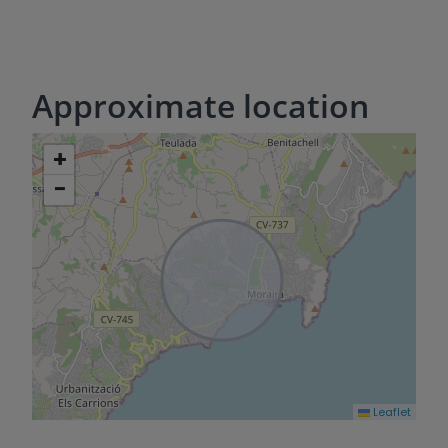
Approximate location
+
−
Leaflet