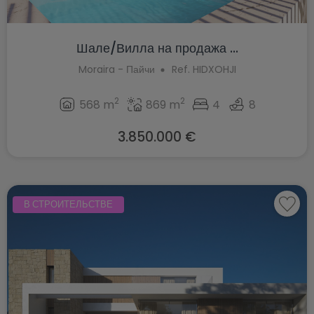
Шале/Вилла на продажа ...
Moraira - Пайчи
Ref. HIDXOHJI
2
2
568 m
869 m
4
8
3.850.000 €
В СТРОИТЕЛЬСТВЕ