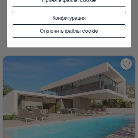
Принять файлы cookie
Вам также могут
Конфигурация
понравиться эти
Отклонить файлы cookie
свойства