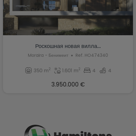
Роскошная новая вилла...
Moraira - Бенимеит
Ref. HO474340
2
2
350 m
1.601 m
4
4
3.950.000 €