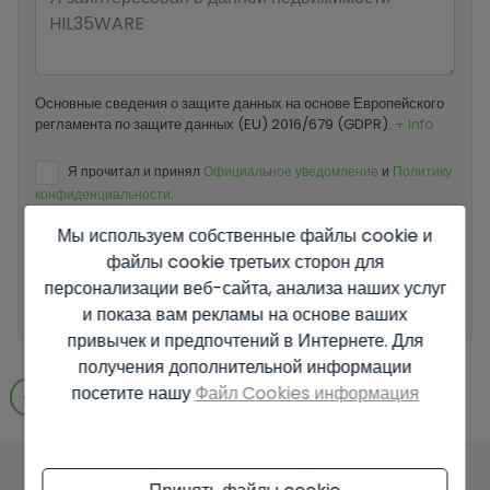
Основные сведения о защите данных на основе Европейского
регламента по защите данных (EU) 2016/679 (GDPR).
+ Info
Я прочитал и принял
Официальное уведомление
и
Политику
конфиденциальности
.
Мы используем собственные файлы cookie и
Я принимаю коммерческие рассылки
файлы cookie третьих сторон для
персонализации веб-сайта, анализа наших услуг
Отправить запрос
и показа вам рекламы на основе ваших
привычек и предпочтений в Интернете. Для
получения дополнительной информации
посетите нашу
Файл Cookies информация
Перейти к результатам поиска